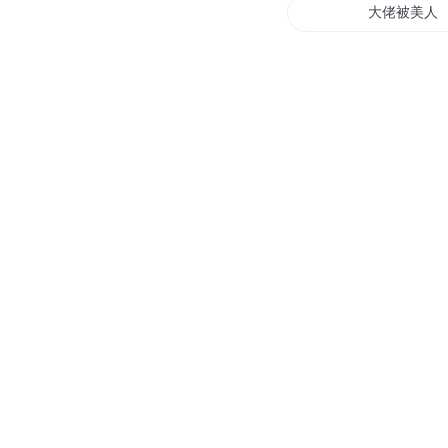
大佬被美人
困兽十八纹
困龙回天
困顿之城
云中困兽
十界困神