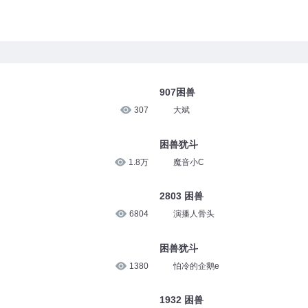
907困兽
307
大斌
困兽犹斗
1.8万
魔音小C
2803 困兽
6804
演播人骨头
困兽犹斗
1380
怕冷的企鹅e
1932 困兽