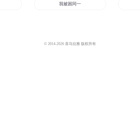
所困
我被困同一天三千年
我被困在同一天
为情所困
© 2014-
2026
喜马拉雅 版权所有
困在同一天十万年
困夏之城