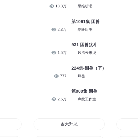
13.3万
果维听书
第1091集 困兽
2.3万
酷匠听书
931 困兽犹斗
1.5万
风清云未淡
224集-困兽（下）
777
烽岳
第009集 困兽
2.5万
声纹工作室
困天升龙