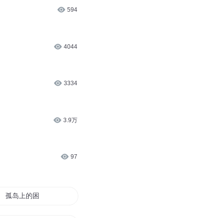
594
4044
3334
3.9万
97
孤岛上的困兽