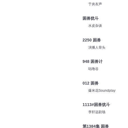
于炎友声
困兽犹斗
水皮杂谈
2250 困兽
演播人骨头
948 困兽计
咕噜谷
012 困兽
爆米花Soundplay
1113#困兽犹斗
李轩远剧场
第1384集 困兽