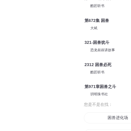
酷匠听书
第672集 困兽
大斌
321-困兽犹斗
恐龙叔叔讲故事
2312 困兽必死
酷匠听书
第971章困兽之斗
玥明珠书社
您是不是在找：
困兽进化场