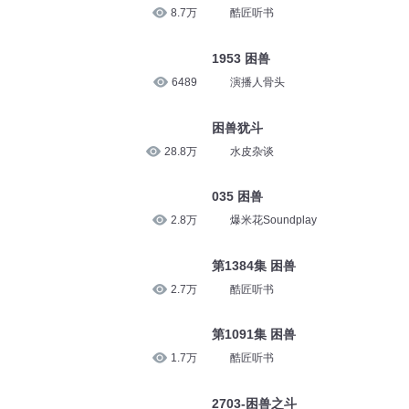
8.7万
酷匠听书
1953 困兽
6489
演播人骨头
困兽犹斗
28.8万
水皮杂谈
035 困兽
2.8万
爆米花Soundplay
第1384集 困兽
2.7万
酷匠听书
第1091集 困兽
1.7万
酷匠听书
2703-困兽之斗