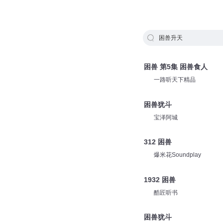
困兽升天
困兽 第5集 困兽食人
一路听天下精品
困兽犹斗
宝泽阿城
312 困兽
爆米花Soundplay
1932 困兽
酷匠听书
困兽犹斗