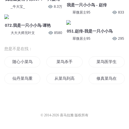
我是一只小小鸟 - 赵传
_牛大宝_
8.3万
翠微居士95
833
072.我是一只小小鸟-谭艳
051.赵传-我是一只小小鸟
大大大师兄叶文
8580
翠微居士95
295
您是不是在找：
随心小菜鸟
菜鸟杀手
菜鸟医学生
仙丹菜鸟重生记
从菜鸟到高手
修真菜鸟在末世
菜鸟的天堂
菜鸟股神
我真的只是个菜鸟
魔兽菜鸟在异界
末世菜鸟重生记
都市菜鸟传记
© 2014-
2026
喜马拉雅 版权所有
起凡之菜鸟无双
菜鸟巫师
菜鸟无敌