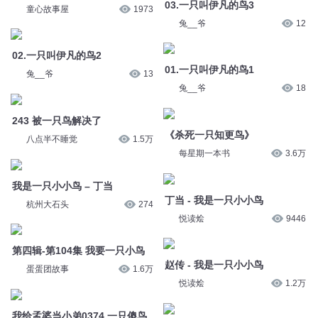
03.一只叫伊凡的鸟3
童心故事屋
1973
兔__爷
12
02.一只叫伊凡的鸟2
01.一只叫伊凡的鸟1
兔__爷
13
兔__爷
18
243 被一只鸟解决了
《杀死一只知更鸟》
八点半不睡觉
1.5万
每星期一本书
3.6万
我是一只小小鸟 – 丁当
丁当 - 我是一只小小鸟
杭州大石头
274
悦读烩
9446
第四辑-第104集 我要一只小鸟
赵传 - 我是一只小小鸟
蛋蛋团故事
1.6万
悦读烩
1.2万
我给孟婆当小弟0374 一只傻鸟