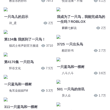
教音乐的舒昂
7973
悦音涟漪丶不倾
5.1万
一只鸟儿的启示
我成为了一只鸟，我能完成鸟的
一生吗？ROBLOX
诗_柔
2万
麟麟七解说
2万
第134集 我抓到了一只鸟！
3725 一只出头鸟
猫武士有声剧官方频道
3710
酷匠听书
2.7万
第4170集 一只巨鸟
一只蓝鸟和一棵树
怀谷文化
7.5万
八斗八斗
3.6万
一只蓝鸟和一棵树
501 一只鸟的传讯
兔耳朵姐姐FM
3.3万
异人众
1.7万
311一只蓝鸟和一棵树