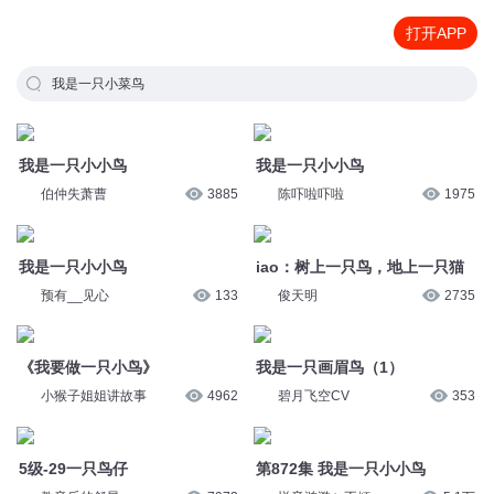
打开APP
我是一只小菜鸟
我是一只小小鸟
我是一只小小鸟
伯仲失萧曹
3885
陈吓啦吓啦
1975
我是一只小小鸟
iao：树上一只鸟，地上一只猫
预有__见心
133
俊天明
2735
《我要做一只小鸟》
我是一只画眉鸟（1）
小猴子姐姐讲故事
4962
碧月飞空CV
353
5级-29一只鸟仔
第872集 我是一只小小鸟