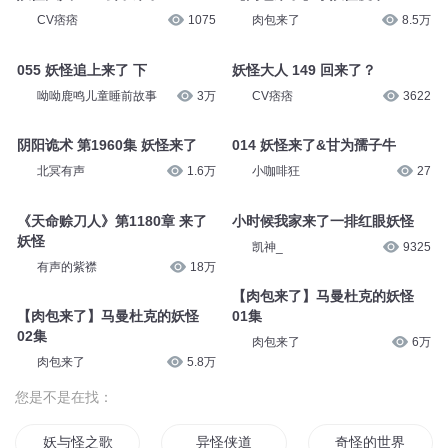
CV痞痞
1075
肉包来了
8.5万
055 妖怪追上来了 下
妖怪大人 149 回来了？
呦呦鹿鸣儿童睡前故事
3万
CV痞痞
3622
阴阳诡术 第1960集 妖怪来了
014 妖怪来了&甘为孺子牛
北冥有声
1.6万
小咖啡狂
27
《天命赊刀人》第1180章 来了
小时候我家来了一排红眼妖怪
妖怪
凯神_
9325
有声的紫襟
18万
【肉包来了】马曼杜克的妖怪
【肉包来了】马曼杜克的妖怪
01集
02集
肉包来了
6万
肉包来了
5.8万
您是不是在找：
妖与怪之歌
异怪侠道
奇怪的世界有奇怪