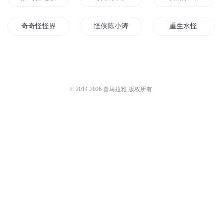
奇奇怪怪界
怪侠陈小涛
重生水怪
校园逍遥怪侠
大侠带我去打怪
我是小怪
校内怪事
怪侠江湖
怪侠正传之天下第
© 2014-
2026
喜马拉雅 版权所有
妖怪天王
她们真的很奇怪
动物奇怪
护花怪侠都市行
超能怪侠
妖怪妖怪
我在怪异大世界
修真怪侠传