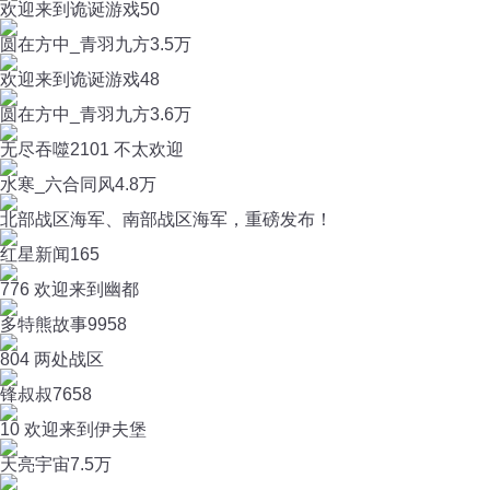
欢迎来到诡诞游戏50
圆在方中_青羽九方
3.5万
欢迎来到诡诞游戏48
圆在方中_青羽九方
3.6万
无尽吞噬2101 不太欢迎
水寒_六合同风
4.8万
北部战区海军、南部战区海军，重磅发布！
红星新闻
165
776 欢迎来到幽都
多特熊故事
9958
804 两处战区
锋叔叔
7658
10 欢迎来到伊夫堡
天亮宇宙
7.5万