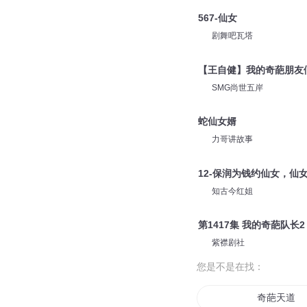
567-仙女
剧舞吧瓦塔
【王自健】我的奇葩朋友
SMG尚世五岸
蛇仙女婿
力哥讲故事
12-保润为钱约仙女，仙
知古今红姐
第1417集 我的奇葩队
紫襟剧社
您是不是在找：
奇葩天道