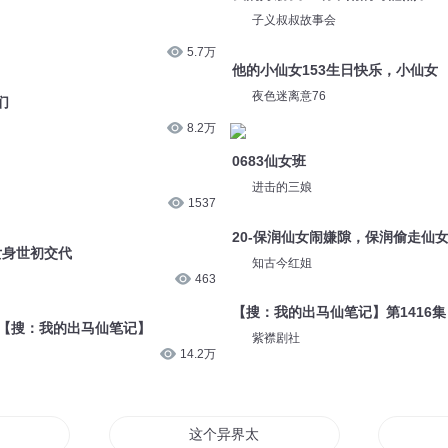
子义叔叔故事会
5.7万
他的小仙女153生日快乐，小仙女
夜色迷离意76
们
8.2万
0683仙女班
进击的三娘
1537
20-保润仙女闹嫌隙，保润偷走仙
女身世初交代
知古今红姐
463
【搜：我的出马仙笔记】第1416集
长2【搜：我的出马仙笔记】
紫襟剧社
14.2万
这个异界太奇葩