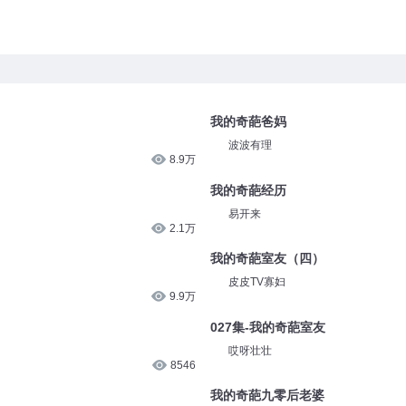
我的奇葩爸妈
波波有理
8.9万
我的奇葩经历
易开来
2.1万
我的奇葩室友（四）
皮皮TV寡妇
9.9万
027集-我的奇葩室友
哎呀壮壮
8546
我的奇葩九零后老婆