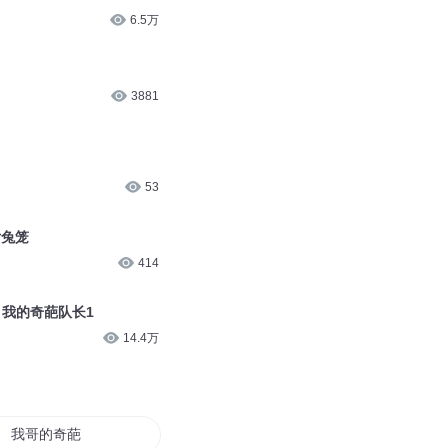
6.5万
3881
53
女兔笼
414
 我的奇葩队长1
14.4万
我哥的奇葩一生