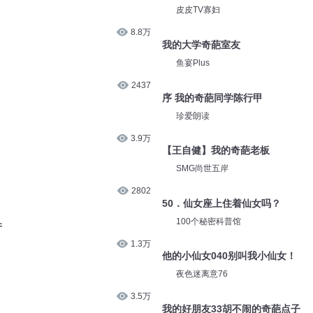
皮皮TV寡妇
8.8万
我的大学奇葩室友
鱼宴Plus
2437
序 我的奇葩同学陈行甲
珍爱朗读
3.9万
【王自健】我的奇葩老板
SMG尚世五岸
2802
50．仙女座上住着仙女吗？
100个秘密科普馆
件
1.3万
他的小仙女040别叫我小仙女！
夜色迷离意76
3.5万
我的好朋友33胡不闹的奇葩点子