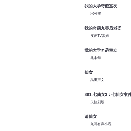
我的大学奇葩室友
宋可熙
我的奇葩九零后老婆
皮皮TV寡妇
我的大学奇葩室友
兆丰华
仙女
禹田声文
891.七仙女3：七仙女案
失控剧场
请仙女
九哥有声小说