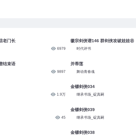
吊唁老门长
徽宗剑侠谱146 群剑侠攻破娃娃谷
6979
时代评书
侠谱结束语
并蒂莲
9897
舞动青春魂
金镖剑侠034
1.9万
继承书场_碇真嗣
金镖剑侠039
45
继承书场_碇真嗣
金镖剑侠038