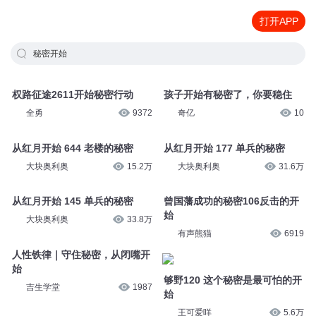
打开APP
秘密开始
权路征途2611开始秘密行动
孩子开始有秘密了，你要稳住
全勇
9372
奇亿
10
从红月开始 644 老楼的秘密
从红月开始 177 单兵的秘密
大块奥利奥
15.2万
大块奥利奥
31.6万
从红月开始 145 单兵的秘密
曾国藩成功的秘密106反击的开
始
大块奥利奥
33.8万
有声熊猫
6919
人性铁律｜守住秘密，从闭嘴开
始
够野120 这个秘密是最可怕的开
吉生学堂
1987
始
王可爱咩
5.6万