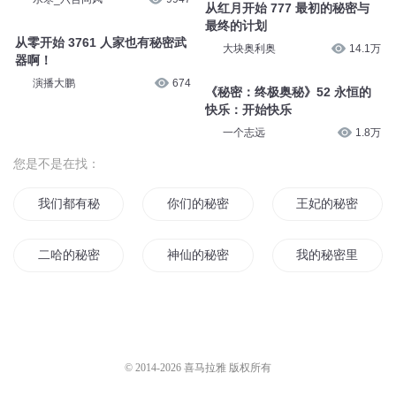
从红月开始 777 最初的秘密与
最终的计划
从零开始 3761 人家也有秘密武
大块奥利奥
14.1万
器啊！
演播大鹏
674
《秘密：终极奥秘》52 永恒的
快乐：开始快乐
一个志远
1.8万
您是不是在找：
我们都有秘密
你们的秘密
王妃的秘密
二哈的秘密日记
神仙的秘密
我的秘密里有你
天与地的秘密
秘密剑圣
秘密情人
重生的秘密
师尊的秘密
末世秘密
© 2014-
2026
喜马拉雅 版权所有