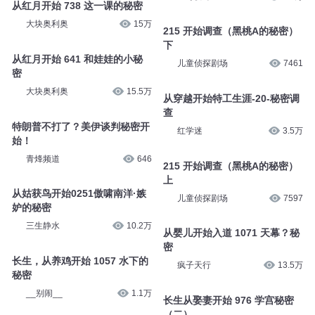
从红月开始 738 这一课的秘密
大块奥利奥
15万
215 开始调查（黑桃A的秘密）
下
从红月开始 641 和娃娃的小秘
儿童侦探剧场
7461
密
大块奥利奥
15.5万
从穿越开始特工生涯-20-秘密调
查
特朗普不打了？美伊谈判秘密开
红学迷
3.5万
始！
青烽频道
646
215 开始调查（黑桃A的秘密）
上
从姑获鸟开始0251傲啸南洋·嫉
儿童侦探剧场
7597
妒的秘密
三生静水
10.2万
从婴儿开始入道 1071 天幕？秘
密
长生，从养鸡开始 1057 水下的
疯子天行
13.5万
秘密
__别闹__
1.1万
长生从娶妻开始 976 学宫秘密
（二）