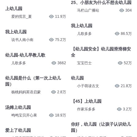
25、小朋友为什么不想去幼儿园
上幼儿园
马栏山广播站
304
爱的慌言_夏
11.9万
我上幼儿园
我上幼儿园
儿歌多多
86.5万
说书人南小南
75.2万
【幼儿园安全】幼儿园滑滑梯安
幼儿园-幼儿早教儿歌
全
儿歌多多
3662
宝宝巴士
52万
幼儿园是什么（第一次上幼儿
幼儿园
园）
小子萌读古文
21.8万
杨桃妈妈英语启蒙
2.8万
【45】上幼儿园
汤姆上幼儿园
作家乐多多
3.2万
鸣鸣宝贝开心果
18.9万
你好，幼儿园（让孩子认识幼儿
爱上了幼儿园
园）