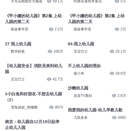
大耳朵图图官方频道
59.1万
经典名著绘本童话
5万
《甲小娜的幼儿园》第2集 上幼
《甲小娜的幼儿园》第2集 上幼
儿园的第二天
儿园的第二天
新故事学堂
2.2万
新故事学堂
2万
27 我上幼儿园
84.我上幼儿园
数学奶爸
100万
宝宝巴士
25.1万
【幼儿园安全】消防员来到幼儿
不上幼儿园的理由
园
曲小奇
28.9万
宝宝巴士
42.7万
沙雕幼儿园
3小白兔和好朋友-不想去幼儿园
皮皮TV寡妇
2.8万
（2）
雪兔姐姐_熊嘟嘟
9575
我爱我的幼儿园-幼儿早教儿歌
儿歌多多
4492
南京：幼儿园自12月19日起停
止幼儿入园