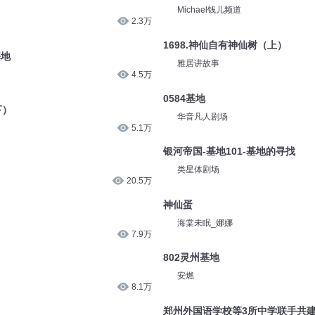
6.6万
新京报
【钱儿爸】穷神仙和富神仙
2.3万
Michael钱儿频道
基地
1698.神仙自有神仙树（上）
4.5万
雅居讲故事
下）
0584基地
5.1万
华音凡人剧场
银河帝国-基地101-基地的寻找
20.5万
类星体剧场
神仙蛋