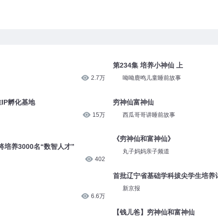
第234集 培养小神仙 上
2.7万
呦呦鹿鸣儿童睡前故事
淮IP孵化基地
穷神仙富神仙
15万
西瓜哥哥讲睡前故事
培养3000名“数智人才”
《穷神仙和富神仙》
402
丸子妈妈亲子频道
首批辽宁省基础学科拔尖学生培养计