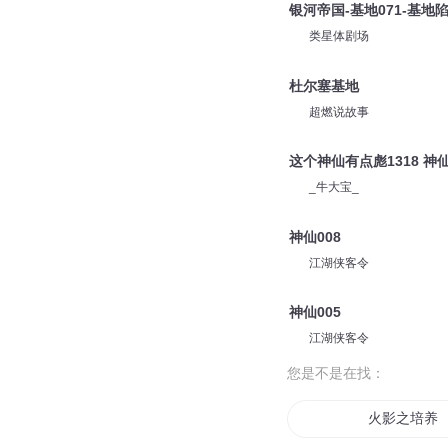
海棠未眠_娜娜
小神仙
三九二三
银河帝国-基地071-基地
类星体剧场
杜尔塞基地
超燃说故事
这个神仙有点彪1318 神
_牛大宝_
神仙008