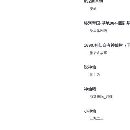
詩展
632新基地
安燃
银河帝国-基地064-回到
类星体剧场
1699.神仙自有神仙树（
雅居讲故事
说神仙
剌为为
神仙猪