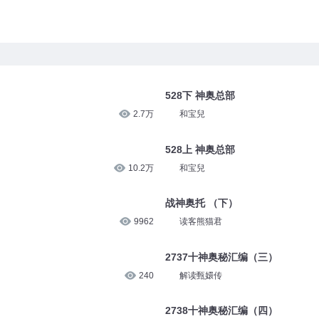
528下 神奥总部
2.7万
和宝兒
528上 神奥总部
10.2万
和宝兒
战神奥托 （下）
9962
读客熊猫君
2737十神奥秘汇编（三）
240
解读甄嬛传
2738十神奥秘汇编（四）