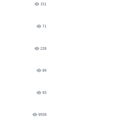
151
71
228
89
93
9558