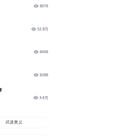
8076
52.9万
8456
8288
娜
4.6万
武道奥义