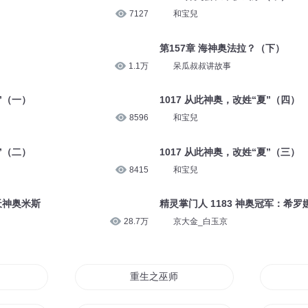
7127
和宝兒
第157章 海神奥法拉？（下）
1.1万
呆瓜叔叔讲故事
”（一）
1017 从此神奥，改姓“夏”（四）
8596
和宝兒
”（二）
1017 从此神奥，改姓“夏”（三）
8415
和宝兒
天神奥米斯
精灵掌门人 1183 神奥冠军：希罗
28.7万
京大金_白玉京
重生之巫师奥义