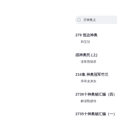
灭神奥义
279 抵达神奥
和宝兒
战神奥托 (上)
读客熊猫君
216集 神奥冠军竹兰
乖乖龙弟东
2738十神奥秘汇编（四）
解读甄嬛传
2735十神奥秘汇编（一）