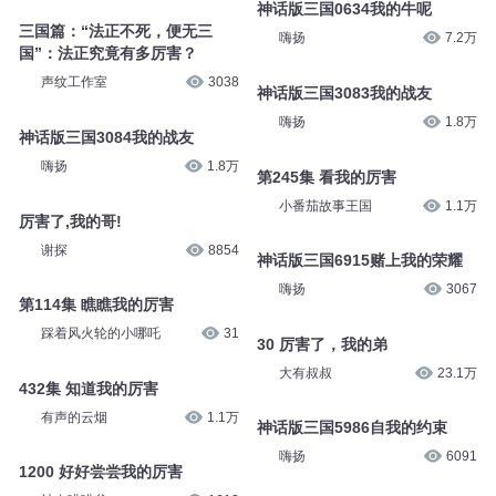
三国之曹家逆子1576厉害了姐
震震君
41.5万
全勇
2.9万
神话版三国0634我的牛呢
三国篇：“法正不死，便无三
嗨扬
7.2万
国”：法正究竟有多厉害？
声纹工作室
3038
神话版三国3083我的战友
嗨扬
1.8万
神话版三国3084我的战友
嗨扬
1.8万
第245集 看我的厉害
小番茄故事王国
1.1万
厉害了,我的哥!
谢探
8854
神话版三国6915赌上我的荣耀
嗨扬
3067
第114集 瞧瞧我的厉害
踩着风火轮的小哪吒
31