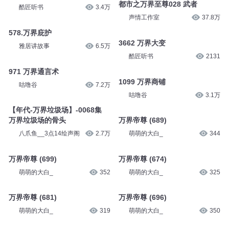
都市之万界至尊028 武者
酷匠听书
3.4万
声情工作室
37.8万
578.万界庇护
3662 万界大变
雅居讲故事
6.5万
酷匠听书
2131
971 万界通言术
1099 万界商铺
咕噜谷
7.2万
咕噜谷
3.1万
【年代-万界垃圾场】-0068集
万界垃圾场的骨头
万界帝尊 (689)
八爪鱼__3点14绘声阁
2.7万
萌萌的大白_
344
万界帝尊 (699)
万界帝尊 (674)
萌萌的大白_
352
萌萌的大白_
325
万界帝尊 (681)
万界帝尊 (696)
萌萌的大白_
319
萌萌的大白_
350