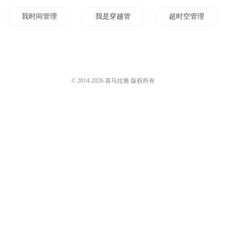
我时间管理大师
我是穿越管理者
超时空管理者
时光管理者
最强世界管理员
奇异生物管理局
管理者为爱而生
穿越管理员
神秘管理员
© 2014-
2026
喜马拉雅 版权所有
星系管理者
神之管理者
末世管理者
我是一个管理员
我成了世界管理员
重生管理所
异世管理员
时空穿越管理员