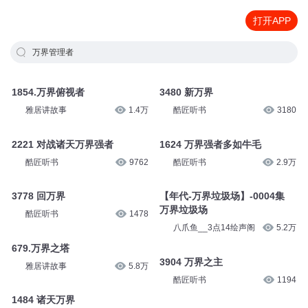
打开APP
万界管理者
1854.万界俯视者
3480 新万界
雅居讲故事
1.4万
酷匠听书
3180
2221 对战诸天万界强者
1624 万界强者多如牛毛
酷匠听书
9762
酷匠听书
2.9万
3778 回万界
【年代-万界垃圾场】-0004集
万界垃圾场
酷匠听书
1478
八爪鱼__3点14绘声阁
5.2万
679.万界之塔
3904 万界之主
雅居讲故事
5.8万
酷匠听书
1194
1484 诸天万界