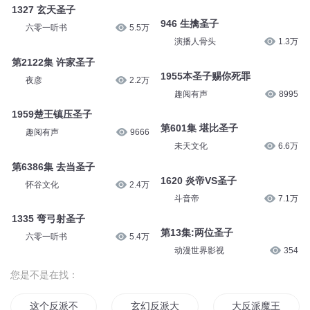
1327 玄天圣子
946 生擒圣子
六零一听书
5.5万
演播人骨头
1.3万
第2122集 许家圣子
1955本圣子赐你死罪
夜彦
2.2万
趣阅有声
8995
1959楚王镇压圣子
第601集 堪比圣子
趣阅有声
9666
未天文化
6.6万
第6386集 去当圣子
1620 炎帝VS圣子
怀谷文化
2.4万
斗音帝
7.1万
1335 弯弓射圣子
第13集:两位圣子
六零一听书
5.4万
动漫世界影视
354
您是不是在找：
这个反派不太可爱
玄幻反派大枭雄
大反派魔王