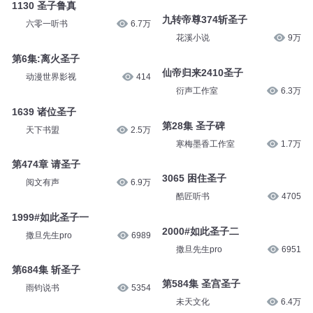
1130 圣子鲁真
九转帝尊374斩圣子
六零一听书
6.7万
花溪小说
9万
第6集:离火圣子
仙帝归来2410圣子
动漫世界影视
414
衍声工作室
6.3万
1639 诸位圣子
第28集 圣子碑
天下书盟
2.5万
寒梅墨香工作室
1.7万
第474章 请圣子
3065 困住圣子
阅文有声
6.9万
酷匠听书
4705
1999#如此圣子一
2000#如此圣子二
撒旦先生pro
6989
撒旦先生pro
6951
第684集 斩圣子
第584集 圣宫圣子
雨钧说书
5354
未天文化
6.4万