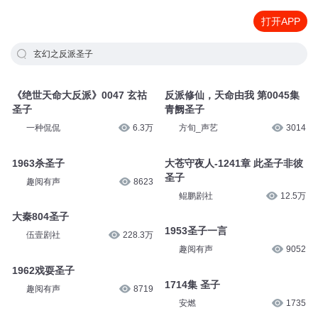
打开APP
玄幻之反派圣子
《绝世天命大反派》0047 玄祜
反派修仙，天命由我 第0045集
圣子
青阙圣子
一种侃侃
6.3万
方旬_声艺
3014
1963杀圣子
大苍守夜人-1241章 此圣子非彼
圣子
趣阅有声
8623
鲲鹏剧社
12.5万
大秦804圣子
1953圣子一言
伍壹剧社
228.3万
趣阅有声
9052
1962戏耍圣子
1714集 圣子
趣阅有声
8719
安燃
1735