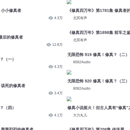
4.3万
北冥有声
 最后的修真者
《修真四万年》第1898集 前车之
12.8万
北冥有声
真？（一）
无限恐怖 919 修真！修真？（二）
4.3万
8082Audio
集 该死的修真者
无限恐怖 920 修真！修真？（三）
3.4万
8082Audio
真？（四）
修真小说挺火！但古人真有“修真”
4.1万
大力丸儿
集 轰轰烈烈的修真者
《修真四万年》第708集 传送屋
3.8万
北冥有声
 武者？修真者！
《修真洞府》