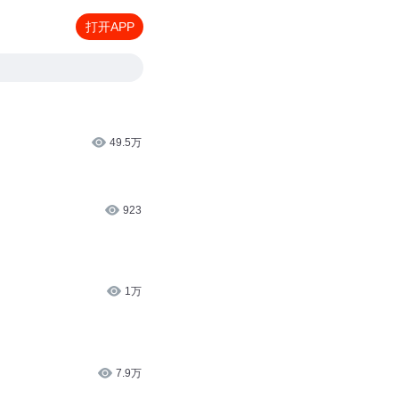
打开APP
49.5万
923
1万
7.9万
的圣殿