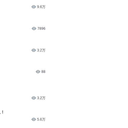
7896
3.2万
88
3.2万
人！
5.6万
越天神鉴