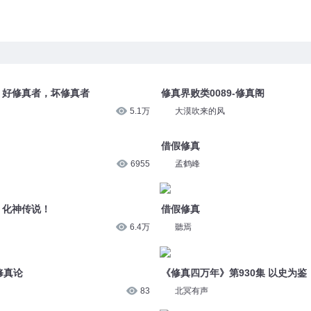
集 好修真者，坏修真者
修真界败类0089-修真阁
5.1万
大漠吹来的风
借假修真
6955
孟鹤峰
 化神传说！
借假修真
6.4万
聽焉
修真论
《修真四万年》第930集 以史为鉴
83
北冥有声
 小小修真者
《修真四万年》第1781集 修真者