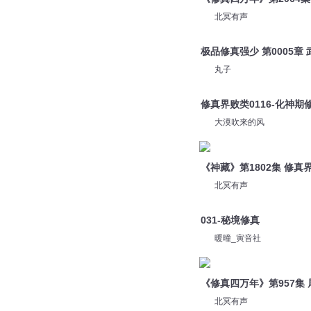
丸子
修真界败类0116-化神期
大漠吹来的风
《神藏》第1802集 修真
北冥有声
031-秘境修真
暖曈_寅音社
《修真四万年》第957集 
北冥有声
您是不是在找：
圣魔宝鉴