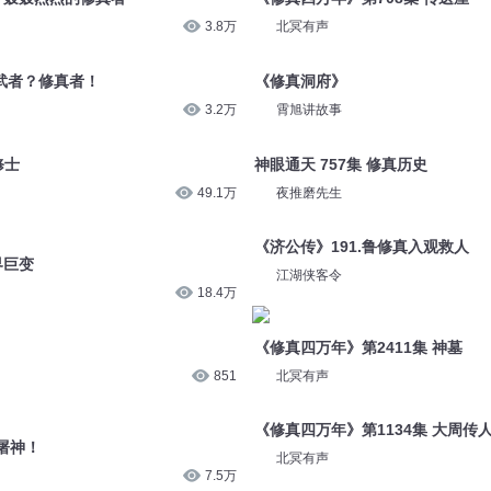
3.2万
霄旭讲故事
修士
神眼通天 757集 修真历史
49.1万
夜推磨先生
界巨变
《济公传》191.鲁修真入观救人
18.4万
江湖侠客令
《修真四万年》第2411集 神墓
851
北冥有声
屠神！
《修真四万年》第1134集 大周传
7.5万
北冥有声
修道宝鉴