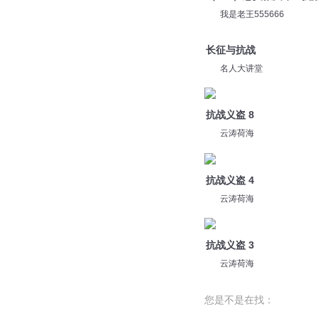
依依心言
江桥抗战_3
依依心言
（280）忠义救国军2-
我是老王555666
长征与抗战
名人大讲堂
抗战义盗 8
云涛荷海
抗战义盗 4