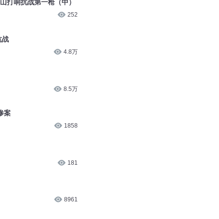
7873
占山打响抗战第一枪（中）
252
抗战
4.8万
8.5万
惨案
1858