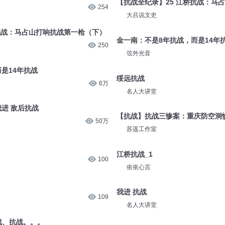
3415
万历大帝
抗战：马占山打响抗战第一枪（上）
【抗战全纪录】25 江桥抗战：马
254
大吕说文史
抗战：马占山打响抗战第一枪（下）
金一南：不是8年抗战，而是14年
250
弦外光音
是14年抗战
绥远抗战
6万
名人大讲堂
进 敌后抗战
【抗战】抗战三惨案：重庆防空洞
50万
苏遥工作室
江桥抗战_1