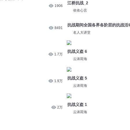
100
依依心言
我进 抗战
109
名人大讲堂
抗战、抗战。。。
江桥抗战_2
1906
依依心言
抗战期间全国各界各阶层的抗战活
8491
名人大讲堂
抗战义盗 6
1.7万
云涛荷海
抗战义盗 5