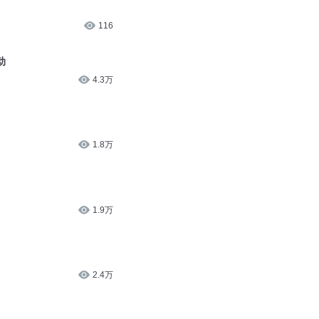
181
8961
116
动
4.3万
1.8万