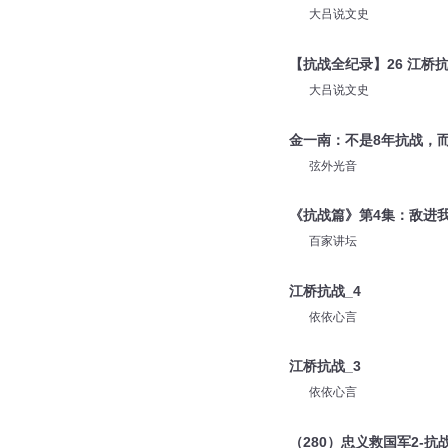
二丫丫儿
【抗战全纪录】24 江桥
大吕说文史
【抗战全纪录】26 江桥
大吕说文史
金一南：不是8年抗战，而
弦外光音
《抗战篇》第4集：敌进我
百家讲坛
江桥抗战_4