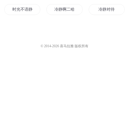
时光不语静待花开
冷静啊二哈
冷静对待
静心无为
那年春天宁静的青春
我就静静地看着你
被静音的系统
心静则宁
与你静静一生
© 2014-
2026
喜马拉雅 版权所有
时光不老与君静好
静等花开待君来
为了宁静而战
静静等天明
时光静好
宁静的夏天
夜夜静夜美人
我只想静静