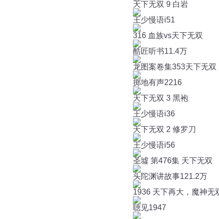
天下无双 9 白岩
王少慢语i
51
316 血族vs天下无双
酷匠听书
11.4万
龙图案卷集353天下无双
掷地有声
2216
天下无双 3 黑袍
王少慢语i
36
天下无双 2 修罗刀
王少慢语i
56
圣墟 第476集 天下无双
头陀渊讲故事
121.2万
1936 天下再大，魔神无
聴见
1947