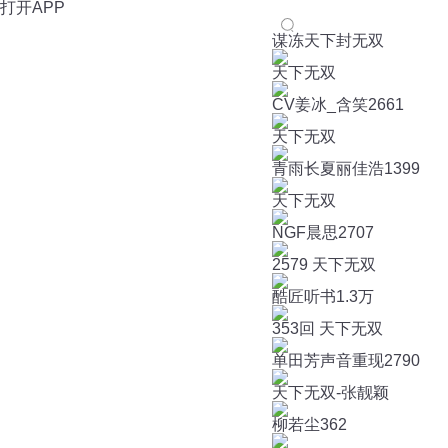
打开APP
谋冻天下封无双
天下无双
CV姜冰_含笑
2661
天下无双
青雨长夏丽佳浩
1399
天下无双
NGF晨思
2707
2579 天下无双
酷匠听书
1.3万
353回 天下无双
单田芳声音重现
2790
天下无双-张靓颖
柳若尘
362