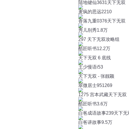
陆地键仙3631天下无双
麦疯的思远
2210
香落九重0376天下无双
秀儿别秀
1.8万
297 天下无双攻略组
酷匠听书
12.2万
天下无双 6 底线
王少慢语i
53
天下无双 - 张靓颖
翠微居士95
1269
1275 宫本武藏天下无双
酷匠听书
3.6万
白爸成语故事239天下无
白爸讲故事
9.5万