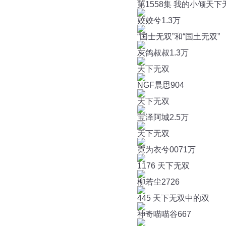
第1558集 我的小倾天下
姣姣兮
1.3万
“国士无双”和“国土无双”
灰鸽叔叔
1.3万
天下无双
NGF晨思
904
天下无双
宝泽阿城
2.5万
天下无双
霓为衣兮007
1万
1176 天下无双
柳若尘
2726
445 天下无双中的双
神奇喵喵谷
667