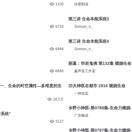
1120
珍爱朗读
第三讲 生命本能系统3
6720
Sunnyo_o_
第三讲 生命本能系统4
6494
Sunnyo_o_
探墓：华岩鬼佛 第132集 燃烧生命
6666
鑫声音工作室
：一、生命的时空属性—多维度的生
功夫神医在都市 2916 燃烧生命
一种侃侃
16.1万
乡野小神医-第0788集-生命力燃烧-
持系统“
广东畅读
3127
乡野小神医-第0787集-生命力燃烧-