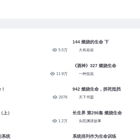
144 燃烧的生命 下
5.5万
大有叔叔
《酒神》327 燃烧生命
11.9万
一种侃侃
命！
942 燃烧生命，拼死抵挡
2076
天下书盟
！（上）
长生界 第296集 燃烧生命
1.2万
头陀渊讲故事
的系统
系统排列作为生命训练