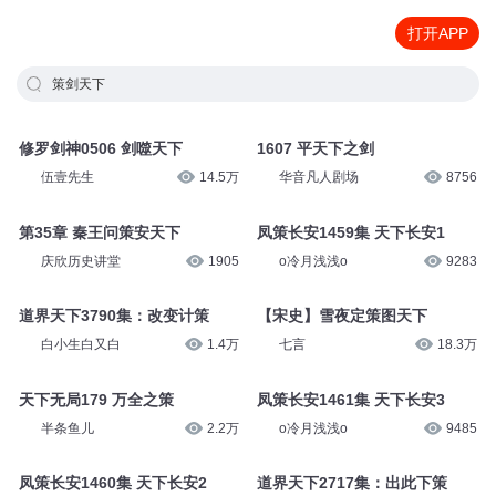
打开APP
策剑天下
修罗剑神0506 剑噬天下
1607 平天下之剑
伍壹先生
14.5万
华音凡人剧场
8756
第35章 秦王问策安天下
凤策长安1459集 天下长安1
庆欣历史讲堂
1905
o冷月浅浅o
9283
道界天下3790集：改变计策
【宋史】雪夜定策图天下
白小生白又白
1.4万
七言
18.3万
天下无局179 万全之策
凤策长安1461集 天下长安3
半条鱼儿
2.2万
o冷月浅浅o
9485
凤策长安1460集 天下长安2
道界天下2717集：出此下策