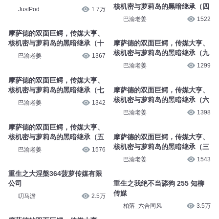
核机密与萝莉岛的黑暗继承（四
JustPod
1.7万
巴渝老姜
1522
摩萨德的双面巨鳄，传媒大亨、
核机密与萝莉岛的黑暗继承（十
摩萨德的双面巨鳄，传媒大亨、
核机密与萝莉岛的黑暗继承（九
巴渝老姜
1367
巴渝老姜
1299
摩萨德的双面巨鳄，传媒大亨、
核机密与萝莉岛的黑暗继承（七
摩萨德的双面巨鳄，传媒大亨、
核机密与萝莉岛的黑暗继承（六
巴渝老姜
1342
巴渝老姜
1398
摩萨德的双面巨鳄，传媒大亨、
核机密与萝莉岛的黑暗继承（五
摩萨德的双面巨鳄，传媒大亨、
核机密与萝莉岛的黑暗继承（三
巴渝老姜
1576
巴渝老姜
1543
重生之大涅槃364菠萝传媒有限
公司
重生之我绝不当舔狗 255 知柳
传媒
叨马澹
2.5万
柏落_六合同风
3.5万