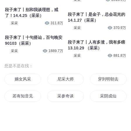
段子来了丨别和我谈理想，戒
段子来了丨是金子，总会花光的
了！14.4.25（采采）
14.1.27（采采）
采采
311.8万
采采
370.9万
段子来了丨十句搭讪，百句晚安
段子来了丨人有多渣，我有多瞎
90103（采采）
13.10.29 （采采）
采采
1889.7万
采采
881.8万
您是不是在找：
嫡女风采
尼采大师
穿到明朝去采花
若有知音见采
采参奇谈
采阴成仙
异者风采
采花大盗
重生宁采臣
采药仙人
他不是宁采臣
采采不苡