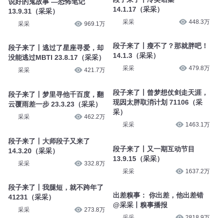
说好的鬼故事 —恐怖笔记
14.1.17（采采）
13.9.31（采采）
采采
448.3万
采采
969.1万
段子来了丨瘦不了？那就胖吧！
段子来了丨逃过了星座寻爱，却
14.1.3（采采）
没能逃过MBTI 23.8.17（采采）
采采
479.8万
采采
421.7万
段子来了丨曾梦想仗剑走天涯，
段子来了丨梦里寻他千百度，翻
现因太胖取消计划 71106（采
云覆雨差一步 23.3.23（采采）
采）
采采
462.2万
采采
1463.1万
段子来了丨大师段子又来了
段子来了丨又一期互动节目
14.3.20（采采）
13.9.15（采采）
采采
332.8万
采采
1637.2万
段子来了丨我腿短，就不跨年了
出差糗事： 你出差，他出差错
41231（采采）
@采采丨糗事播报
采采
273.8万
采采
2818.9万