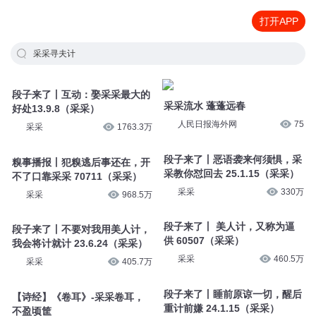
打开APP
采采寻夫计
段子来了丨互动：娶采采最大的
采采流水 蓬蓬远春
好处13.9.8（采采）
人民日报海外网
75
采采
1763.3万
段子来了丨恶语袭来何须惧，采
糗事播报丨犯糗逃后事还在，开
采教你怼回去 25.1.15（采采）
不了口靠采采 70711（采采）
采采
330万
采采
968.5万
段子来了丨 美人计，又称为逼
段子来了丨不要对我用美人计，
供 60507（采采）
我会将计就计 23.6.24（采采）
采采
460.5万
采采
405.7万
段子来了丨睡前原谅一切，醒后
【诗经】《卷耳》-采采卷耳，
重计前嫌 24.1.15（采采）
不盈顷筐