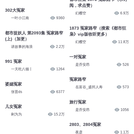
阅，求点赞）
302大冤家
幻樱空
6.9万
一叶小江南
9360
1873 冤家路窄（搜索《都市狂
都市捉妖人 第2093集 冤家路窄
枭》vip版收听更多）
(上)（加更）
幻樱空
11.8万
讲故事的海浪
2.2万
一对冤家
991 冤家
是乔安昂
526
一天吃八顿丨
1264
冤家路窄
婆媳冤家
岳富谷_盛邦人寿
573
张晋ds
6377
旅行冤家
儿女冤家
是乔安昂
1056
剌为为
15.2万
2803、2804冤家
夜彦
1.1万