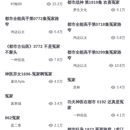
都市战神 第1919集 欢喜冤家
叶晚99
15.3万
梦生文化
5.1万
都市全能高手第0772集冤家路
窄
都市全能高手第0718集冤家路
窄
鸿达以太
5.4万
鸿达以太
5.8万
《都市古仙医》3772 不是冤家
不聚头
都市全能高手第0299集冤家路
窄
一种侃侃
7.8万
鸿达以太
10.8万
神医弃女1696-冤家啊冤家
冤家
暮玖Ayla
4.5万
意林
3.4万
冤家
功夫神医在都市 0192 还真是冤
暮寒城
3.4万
家
一种侃侃
4.1万
862冤家
是二卷
2.1万
都市狂枭 1873 冤家路窄（求订