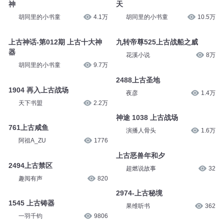
神
天
胡同里的小书童
4.1万
胡同里的小书童
10.5万
上古神话-第012期 上古十大神
九转帝尊525上古战船之威
器
花溪小说
8万
胡同里的小书童
9.7万
2488上古圣地
1904 再入上古战场
夜彦
1.4万
天下书盟
2.2万
神途 1038 上古战场
761上古咸鱼
演播人骨头
1.6万
阿祖A_ZU
1776
上古恶兽年和夕
2494上古禁区
超燃说故事
32
趣阅有声
820
2974-上古秘境
1545 上古铸器
果维听书
362
一羽千钧
9806