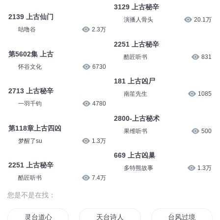
3129 上古秘辛
2139 上古仙门
演播人骨头
20.1万
咕噜谷
2.3万
2251 上古秘辛
第5602集 上古
酷匠听书
831
怀谷文化
6730
181 上古凶尸
2713 上古秘辛
南笙先生
1085
一羽千钧
4780
2800-上古秘术
第118章上古四凶
果维听书
500
梦醒了su
1.3万
669 上古凶巢
2251 上古秘辛
多特熊故事
1.3万
酷匠听书
7.4万
您是不是在找：
灵台道心
天台诗人
台风过境