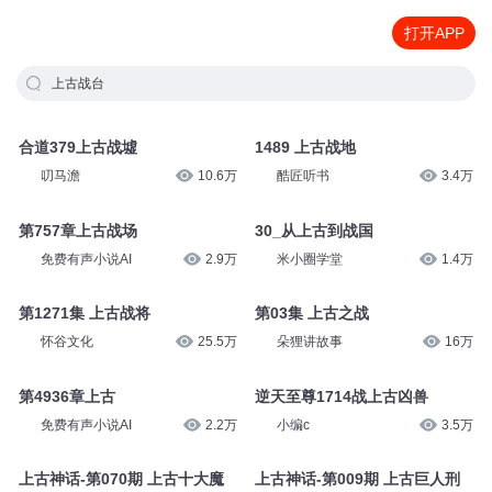
打开APP
上古战台
合道379上古战墟
1489 上古战地
叨马澹
10.6万
酷匠听书
3.4万
第757章上古战场
30_从上古到战国
免费有声小说AI
2.9万
米小圈学堂
1.4万
第1271集 上古战将
第03集 上古之战
怀谷文化
25.5万
朵狸讲故事
16万
第4936章上古
逆天至尊1714战上古凶兽
免费有声小说AI
2.2万
小编c
3.5万
上古神话-第070期 上古十大魔
上古神话-第009期 上古巨人刑