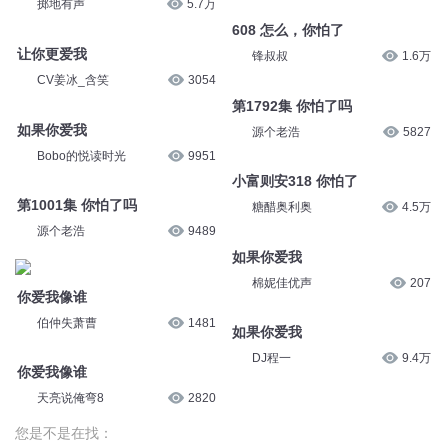
掷地有声
5.7万
608 怎么，你怕了
让你更爱我
锋叔叔
1.6万
CV姜冰_含笑
3054
第1792集 你怕了吗
如果你爱我
源个老浩
5827
Bobo的悦读时光
9951
小富则安318 你怕了
第1001集 你怕了吗
糖醋奥利奥
4.5万
源个老浩
9489
如果你爱我
棉妮佳优声
207
你爱我像谁
伯仲失萧曹
1481
如果你爱我
DJ程一
9.4万
你爱我像谁
天亮说俺弯8
2820
您是不是在找：