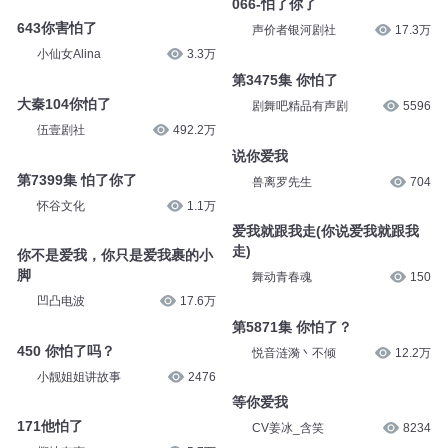
066-怕了你了
643你害怕了
声价者银河剧社
17.3万
小仙女Alina
3.3万
第3475集 你怕了
大秦104你怕了
剧舞吧精品有声剧
5596
伍壹剧社
492.2万
说你爱我
第7399集 怕了你了
兽离罗先生
704
怀谷文化
1.1万
爱我就跟我走(你说爱我就跟我
走)
你不是爱我，你只是爱我裹的小
脚
舞动青春魂
150
凹凸电波
17.6万
第5871集 你怕了？
450 你怕了吗？
悦音涟漪丶不倾
12.2万
小靓姐姐讲故事
2476
等你爱我
171他怕了
CV姜冰_含笑
8234