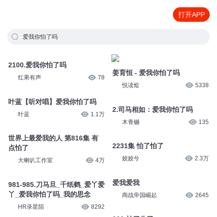
打开APP
爱我你怕了吗
2100.爱我你怕了吗
姜育恒 - 爱我你怕了吗
红果有声
78
悦读烩
5338
叶蓝【听对唱】爱我你怕了吗
2.司马相如：爱我你怕了吗
叶蓝
1.1万
木青樾
135
世界上最爱我的人 第816集 有
2231集 怕了怕了
点怕了
姣姣兮
2.3万
大喇叭工作室
4万
爱我爱我
981-985.刀马旦_千纸鹤_爱丫爱
丫_爱我你怕了吗_我的思念
商战帝国崛起
2645
HR录星陌
8292