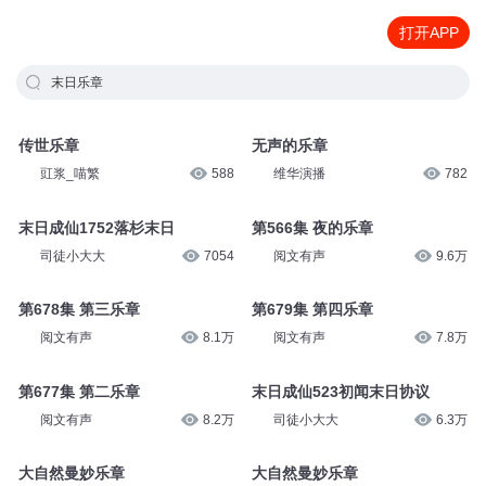
打开APP
末日乐章
传世乐章
无声的乐章
豇浆_喵繁
588
维华演播
782
末日成仙1752落杉末日
第566集 夜的乐章
司徒小大大
7054
阅文有声
9.6万
第678集 第三乐章
第679集 第四乐章
阅文有声
8.1万
阅文有声
7.8万
第677集 第二乐章
末日成仙523初闻末日协议