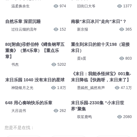
神奇小队
2733
神奇小队
2740
第1501集 雷格尔的乐章
月满湾区，共谱青春乐章
悦音涟漪丶不倾
13.3万
人民日报海外网
37
养生乐章 冥想安眠
轻奢末日
温柔换余生
974
旧街口大爷
1377
自然乐章 深层沉睡
南极“末日冰川”走向“末日”？
过往云烟的流年
152
新京报
365
80[附曲]④舒伯特《鳟鱼钢琴五
重生到末日的前十天198（迎接
重奏》（第4乐章）【重点乐
末日）
章】
蛋s蛋
803
书杰
5202