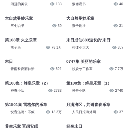
阅文有声
8.2万
司徒小大大
6.3万
大自然曼妙乐章
大自然曼妙乐章
闯荡的英俊
133
紫襟说书
40
大自然曼妙乐章
大自然曼妙乐章
三七说书
39
猴子剧社
31
第108章 火之乐章
末日成仙883道长的‘末日’
熊子辰
78.1万
司徒小大大
3万
末日
0747集 美丽的乐章
青雨长夏丽佳浩
621
姣姣兮工作室
7.7万
第100集：蜂皇乐章（2）
第100集：蜂皇乐章（1）