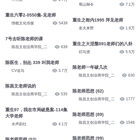
蜀山御令
7.1万
重生六零2-0550集-见老师
重生之衙内1995 拜见老师
情栀文化传媒
5439
老夫来野
1.6万
7号去听陈老师的课
重生之大涅槃091老师们的八卦
陈昌文创业商学院_二
639
叨马澹
5.5万
陈医生，别怂 339 叫我老师
陈老师一年破几次
CV追马
3.7万
陈昌文创业商学院_二
630
陈昌文老师说的
陈老师思想 (82)
陈昌文创业商学院_二
535
陈昌文创业商学院_二
1777
重生97，我在市局破悬案-114集
陈老师思想 (89)
大学老师
陈昌文创业商学院_二
1548
水声剧社
4.1万
陈老师思想 (99)
陈老师思想 (52)