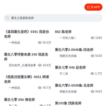
打开APP
重生之我是陈老师
《逼我重生是吧》0391 我是你
882 陈老师
老师
一天吃八顿丨
1263
一种侃侃
20.3万
重生六零2-0546集-找老师
重生八零悍妻来袭 240 我是老
情栀文化传媒
5193
师
润为有声_主播讲故事
18.9万
重生七零 046 赵老师
不二灰
1.7万
《我真没想重生啊》0551 聘请
老师
重生六零2-0549集-见老师
一种侃侃
76.7万
情栀文化传媒
5423
重生七零 056 傅老师
第103集 找陈老师
不二灰
1.7万