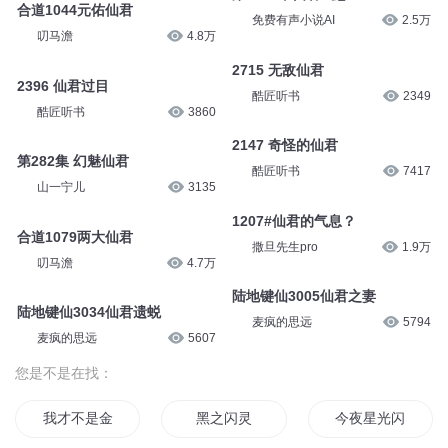
合道1044元佑仙君
免费有声小说AI
2.5万
叨马澹
4.8万
2715 无敌仙君
2396 仙君过目
酷匠听书
2349
酷匠听书
3860
2147 奇怪的仙君
第282集 幻魅仙君
酷匠听书
7417
山一宁儿
3135
1207#仙君的气息？
合道1079两大仙君
撒旦先生pro
1.9万
叨马澹
4.7万
陆地键仙3005仙君之妻
陆地键仙3034仙君遗蜕
麦疯的思远
5794
麦疯的思远
5607
您是不是在找：
我才不是金闪闪
黑之闪灵
今夜星光闪闪