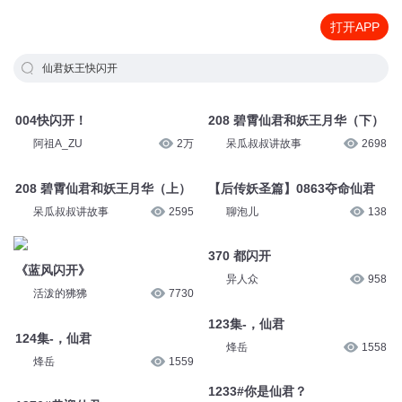
打开APP
仙君妖王快闪开
004快闪开！
208 碧霄仙君和妖王月华（下）
阿祖A_ZU
2万
呆瓜叔叔讲故事
2698
208 碧霄仙君和妖王月华（上）
【后传妖圣篇】0863夺命仙君
呆瓜叔叔讲故事
2595
聊泡儿
138
370 都闪开
《蓝风闪开》
异人众
958
活泼的狒狒
7730
123集-，仙君
124集-，仙君
烽岳
1558
烽岳
1559
1233#你是仙君？