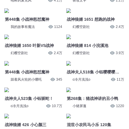
战神狼婿 814 小浣溪池
幻樱空剧社
2.4万
幻樱空剧社
3.9万
第448集 小战神怒怼魔神
战神夫人518集 小钰嘤嘤嘤…
踩着风火轮的小哪吒
345
o冷月浅浅o
11万
战神夫人523集 小钰驱蛇！
第268集：猪战神讲的丑小鸭
o冷月浅浅o
10.7万
小猪屏蓬
1220
战神狼婿 426 小心颜三
混世小农民马小乐 120集
幻樱空剧社
7.3万
龙庙山精品故事
3.9万
425-沐战神还是你沐战神【加
战神夫人805集 跟踪小纸人
更】
o冷月浅浅o
7.7万
一刀苏苏
24.5万
战神夫人1205集 两小无猜
战神夫人1195集 团宠小元宝
o冷月浅浅o
5.5万
o冷月浅浅o
5.6万