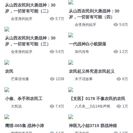
会变身的姑牙
5.6万
从山西农民到大唐战神：30
岁，一切皆有可能（三）
一代战神白小航陨落
会变身的姑牙
5.6万
加代传奇
1.2万
农民
农民起义终究是农民起义
芒果语传播
1239
木子话故事
6万
小偷、杀手和农民工
【支医】0178 不像农民的农民
大凯说
7.4万
八爪鱼__3点14绘声阁
1万
鹰猎-065集 战神小涛
神医九小姐3719 群战神姬
咆哮的麦克风
4.1万
善读文学
1.2万
第448集 小战神怒怼魔神
战神狼婿 1651 想跑的战神
我的故事有魔法
1124
幻樱空剧社
2.4万
战神狼婿 1650 叶新VS战神