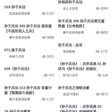
孙旭讲孙子兵法
103-孙子兵法
名人大讲堂
4263
恐龙叔叔讲故事
2.3万
孙子兵法 399 孙子兵法第五篇
孙子兵法 365 孙子兵法 谋攻篇
势篇【出奇制胜】
【不战而屈人之兵】
狮子老爸讲故事
9655
狮子老爸讲故事
9898
孙子兵法：处世
071.孫子兵法
青叔船铭
2.7万
杵峰工作室
1611
《孙子兵法》：兵学圣典 01 孙
029《孙子兵法》
武与《孙子兵法》的诞生
涛哥讲历史
472
听书八点半
118
孙子兵法 313 孙子兵法 首篇计
孙子兵法之借蛙治爹
篇【预测战斗成败】
皮皮TV寡妇
9673
狮子老爸讲故事
1.3万
《孙子兵法》：兵学圣典 02
39-孙子兵法概览
《孙子兵法》的独特体系