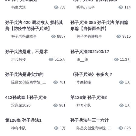
书生大漠
7万
听书八点半
114
孙子兵法 420 调动敌人 损耗其
孙子兵法 385 孙子兵法 第四篇
势【防疫中的孙子兵法】
形篇【自保而全胜】
狮子老爸讲故事
8857
狮子老爸讲故事
9815
孙子兵法是道，不是术
孙子兵法2021/03/17
洪兵教授
51.5万
谦__谦
11.3万
孙子兵法是讲实力的
《孙子兵法》有多火？
陈昌文创业商学院_二
781
华商韬略
1万
412孙武奉上孙子兵法
第126集 孙子兵法2
澄岚馆2020
981
神奇小队
1万
第126集 孙子兵法1
孙子兵法与三十六计
神奇小队
1万
陈昌文创业商学院_二
826