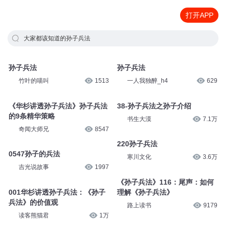
打开APP
大家都该知道的孙子兵法
孙子兵法
孙子兵法
竹叶的喵叫
1513
一人我独醉_h4
629
《华杉讲透孙子兵法》孙子兵法
38-孙子兵法之孙子介绍
的9条精华策略
书生大漠
7.1万
奇闻大师兄
8547
220孙子兵法
0547孙子的兵法
寒川文化
3.6万
吉光说故事
1997
《孙子兵法》116：尾声：如何
001华杉讲透孙子兵法：《孙子
理解《孙子兵法》
兵法》的价值观
路上读书
9179
读客熊猫君
1万