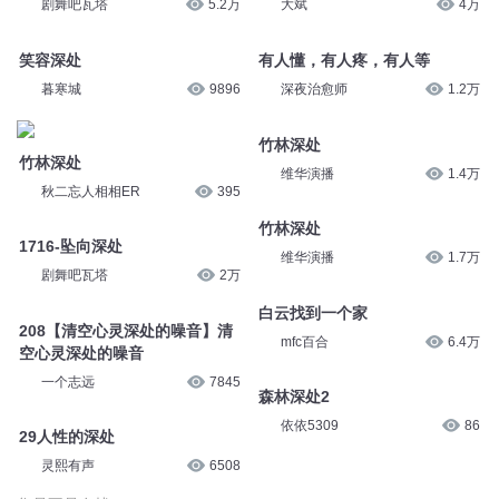
剧舞吧瓦塔
5.2万
大斌
4万
笑容深处
有人懂，有人疼，有人等
暮寒城
9896
深夜治愈师
1.2万
竹林深处
竹林深处
维华演播
1.4万
秋二忘人相相ER
395
竹林深处
1716-坠向深处
维华演播
1.7万
剧舞吧瓦塔
2万
白云找到一个家
208【清空心灵深处的噪音】清
mfc百合
6.4万
空心灵深处的噪音
一个志远
7845
森林深处2
依依5309
86
29人性的深处
灵熙有声
6508