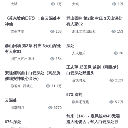
大斌
1万
大斌
1万
《苏东坡的日记》：白云深处有
群山回响 第2章 村庄 3天山深处
神仙
有人家02
吉生学堂
163
浙江文艺出版社
153
群山回响 第2章 村庄 3天山深处
深处
有人家01
人人娱乐
26
浙江文艺出版社
154
王志萍 郑国凤 越剧《蝴蝶梦》
安睡催眠曲 | 白云深处（高品质
白云深处野渡头
催眠安神凝心音乐）
音悦时光_
2123
你若来_我就在
71.1万
573-深处
云深处
剧舞吧瓦塔
5.7万
海潮明月
6770
剑来（14） - 定风波4949无端
676-深处
措大刚饶舌，却入白云深处行