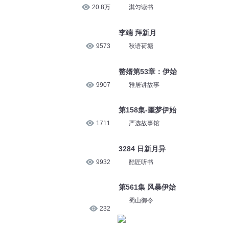
20.8万
淇匀读书
李端 拜新月
9573
秋语荷塘
赘婿第53章：伊始
9907
雅居讲故事
第158集-噩梦伊始
1711
严选故事馆
3284 日新月异
9932
酷匠听书
第561集 风暴伊始
蜀山御令
232