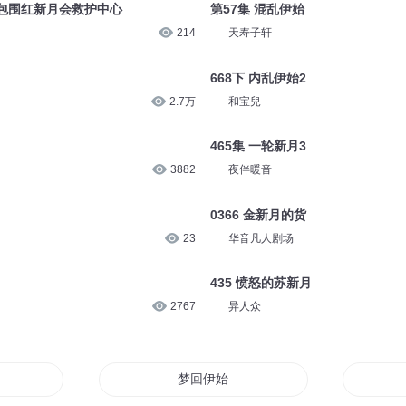
包围红新月会救护中心
第57集 混乱伊始
214
天寿子轩
668下 内乱伊始2
2.7万
和宝兒
465集 一轮新月3
3882
夜伴暖音
0366 金新月的货
23
华音凡人剧场
435 愤怒的苏新月
2767
异人众
梦回伊始