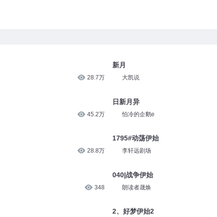
新月
28.7万
大凯说
日新月异
45.2万
怕冷的企鹅e
1795#动荡伊始
28.8万
李轩远剧场
040|战争伊始
348
朗读者晟焕
2、好梦伊始2