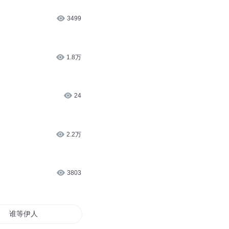
3499
1.8万
24
2.2万
3803
谁等伊人