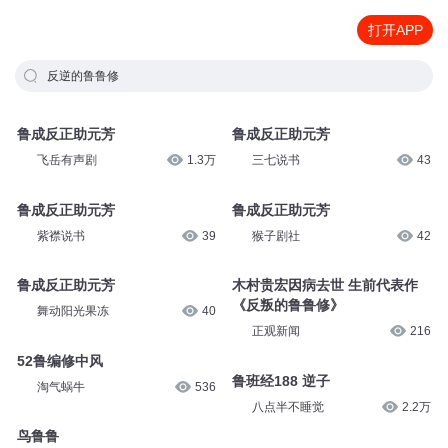
打开APP
反逆的鲁鲁修
鲁成反正助元芳
鲁成反正助元芳
飞岳有声剧
1.3万
三七说书
43
鲁成反正助元芳
鲁成反正助元芳
紫襟说书
39
猴子剧社
42
鲁成反正助元芳
木村贵宏因病去世 生前代表作
《反叛的鲁鲁修》
舞动阳光果冻
40
正观新闻
216
52鲁编修中风
鲁班经188 逆子
淘气蜗牛
536
八点半不睡觉
2.2万
鸟鲁鲁