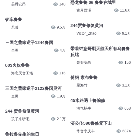
恐龙鲁鲁 06 鲁鲁在城里
是乔安昂
140
古月西溪
11.6万
铲车鲁鲁
244贾鲁修复黄河
浆莓
9.5万
Victor_Zhao
9.1万
三国之曹家逆子1244鲁国
带着钟意哥剿灭航天所有乌鲁鲁
全勇
4万
反堵
是乔安昂
156
003火奴鲁鲁
海恋天音工场
116
傅妈-素布鲁鲁
星海竹
3.1万
三国之曹家逆子2122鲁国灵河
全勇
1.9万
45水路遇上鲁编修
淘气蜗牛
658
244 贾鲁修复黄河
孩子来听吧
2.1万
济公传590鲁修元下山
华音李庆丰
6874
鲁拉鲁先生的生日