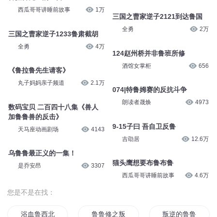
西瓜哥哥讲睡前故事
1万
三国之曹家逆子2121到达鲁国
全勇
2万
三国之曹家逆子1233鲁肃截胡
全勇
4万
124赵州桥并非鲁班所修
酒馆女掌柜
656
《鲁拉鲁先生请客》
丸子妈妈亲子频道
2.1万
074|特鲁姆赛的反抗斗争
朗读者晟焕
4973
数码宝贝 二百四十八集《兽人
加鲁鲁兽的反击》
9-15子曰 吾自卫反鲁
天马座动画剧场
4143
吉劭居
12.6万
乌鲁鲁最正义的一集！
猫头鹰想要布鲁布鲁
是乔安昂
3307
西瓜哥哥讲睡前故事
4.6万
您是不是在找：
浴血鲁西北
鲁鲁修之叛逆的魔王
叛逆的鲁鲁修之棋