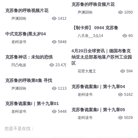
克苏鲁的呼唤音频片花
克苏鲁的呼唤视频片花
声渊回响
1050
声渊回响
1412
【制卡师】 0944 克苏鲁
中式克苏鲁|黑太岁04
八爪鱼__3点14
60
老柯读书
5948
4月20日全球资讯｜德国布鲁克
克苏鲁神话：未知的恐惧
纳亚太总部基地落户苏州工业园
区
凹凸电波
23.4万
花臂大魔王
594
克苏鲁的呼唤第8集 寻找
克苏鲁诡案集I｜第十九章04
声渊回响
1113
老柯读书
5162
克苏鲁诡案集I｜第十九章01
克苏鲁诡案集I｜第十九章05
老柯读书
5448
老柯读书
5029
您是不是在找：