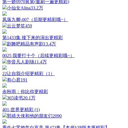
第一娇0970舅舅(重刷一遍更精彩)
小仙女Alina
33.2万
凤落九卿-007（后期更精彩哦~）
云云梦笙
459
第1433集 接下来的演出更精彩
剧舞吧精品有声剧
13.4万
0025 我要打十个（后续更精彩哦~）
华音凡人剧场
11.4万
22让自我介绍更精彩（1）
有心君
191
余秋雨：你比你更精彩
365读书
20.1万
401-世界更精彩 (1)
郭靖大侠和他的朋友们
2090
重生七零娇气白富美-第473集【本书VIP版本更精彩】