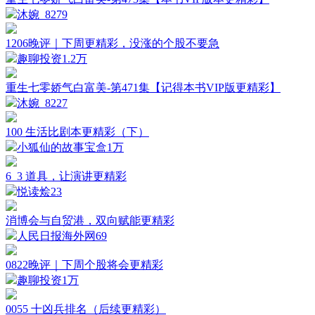
沐婉_
8279
1206晚评｜下周更精彩，没涨的个股不要急
趣聊投资
1.2万
重生七零娇气白富美-第471集【记得本书VIP版更精彩】
沐婉_
8227
100 生活比剧本更精彩（下）
小狐仙的故事宝盒
1万
6_3 道具，让演讲更精彩
悦读烩
23
消博会与自贸港，双向赋能更精彩
人民日报海外网
69
0822晚评｜下周个股将会更精彩
趣聊投资
1万
0055 十凶兵排名（后续更精彩）