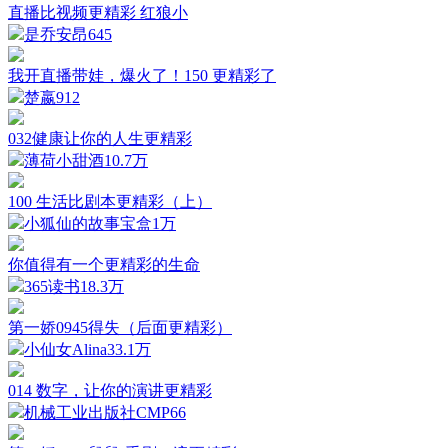
直播比视频更精彩 红狼小
是乔安昂
645
我开直播带娃，爆火了！150 更精彩了
楚嬴
912
032健康让你的人生更精彩
薄荷小甜酒
10.7万
100 生活比剧本更精彩（上）
小狐仙的故事宝盒
1万
你值得有一个更精彩的生命
365读书
18.3万
第一娇0945得失（后面更精彩）
小仙女Alina
33.1万
014 数字，让你的演讲更精彩
机械工业出版社CMP
66