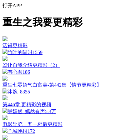
打开APP
重生之我要更精彩
活得更精彩
竹叶的喵叫
1559
23让自我介绍更精彩（2）
有心君
186
重生七零娇气白富美-第442集【情节更精彩】
沐婉_
8355
第446章 更精彩的视频
墨嫣然_嫣然有声
5.3万
电影导览：五一档后更精彩
羊城晚报
172