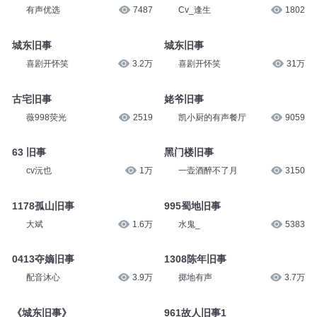
有声优选
7487
Cv_逢生
1802
城东旧事
城东旧事
喜剧开怀笑
3.2万
喜剧开怀笑
31万
古宅旧事
姥爷旧事
薇998荧光
2519
凯小厨的有声餐厅
9059
63 旧事
黑门楼旧事
cv沅也
1万
一壶酒醉不了月
3150
1178孤山旧事
995蜀地旧事
大斌
1.6万
水鬼_
5383
0413夺嫡旧事
1308陈年旧事
配音沐心
3.9万
掷地有声
3.7万
《城东旧事》
961故人旧事1