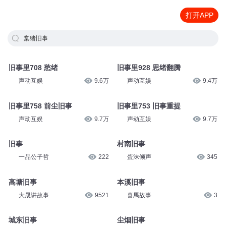
打开APP
棠绪旧事
旧事里708 愁绪
旧事里928 思绪翻腾
声动互娱
9.6万
声动互娱
9.4万
旧事里758 前尘旧事
旧事里753 旧事重提
声动互娱
9.7万
声动互娱
9.7万
旧事
村南旧事
一品公子哲
222
蛋沫倾声
345
高塘旧事
本溪旧事
大晟讲故事
9521
喜馬故事
3
城东旧事
尘烟旧事