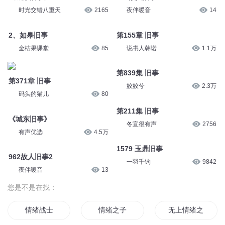
时光交错八重天
2165
夜伴暖音
14
2、如皋旧事
第155章 旧事
金桔果课堂
85
说书人韩诺
1.1万
第839集 旧事
第371章 旧事
姣姣兮
2.3万
码头的猫儿
80
第211集 旧事
《城东旧事》
冬宣很有声
2756
有声优选
4.5万
1579 玉鼎旧事
962故人旧事2
一羽千钧
9842
夜伴暖音
13
您是不是在找：
情绪战士
情绪之子
无上情绪之神