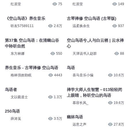
红居堂
75
红居堂
149
《空山鸟语》养生音乐
古琴禅修 空山鸟语 (古琴版)
听友57589111
2.6万
温柔换余生
937
第37集 空山鸟语：在清幽山谷
空山鸟语兮,人与白云栖 | 云水禅
中聆听自然
心
东方林娜
550
天津说书人赵群
88
养生音乐 - 古琴禅修 空山鸟语
鸟语
格林强效助眠
4443
喜马音乐小编
10.6万
鸟语者
禅学大师人生智慧－013轻轻闭
上眼睛，聆听空山的鸟语
文以载道士
1.3万
慕容长风_
19.6万
250鸟语
幽林鸟语
薛涛笺
3.5万
远意之声
27.8万