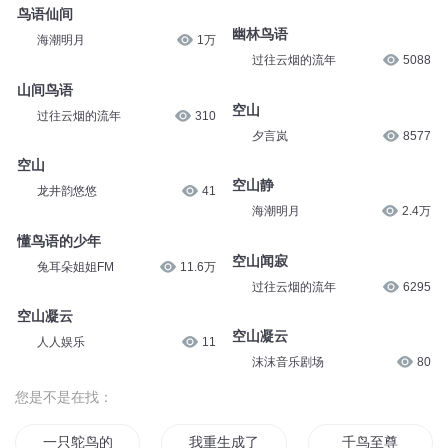
鸟语仙间
幽林鸟语
海潮明月
1万
过往云烟的流年
5088
山间鸟语
空山
过往云烟的流年
310
夕言岚
8577
空山
空山静
龙井韵悠悠
41
海潮明月
2.4万
懂鸟语的少年
空山闻寂
兔耳朵姐姐FM
11.6万
过往云烟的流年
6295
空山凝云
空山凝云
人人娱乐
11
沫沫音乐剧场
80
您是不是在找：
一只鸵鸟的爱情
我重生成了鸟
千鸟至尊