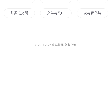
斗罗之光阴鸟
文学与鸟叫
花与青鸟与歌
鸟人故事
候鸟不再来
人鸟之恋
青鸟归去来
修真菜鸟在末世
这个是小鸟吗
© 2014-
2026
喜马拉雅 版权所有
飞鸟日记
一剑一鸟
白鸟传奇
人头大鸟
鸟人的世界
重生之天使鸟人
妖男鸟女
双子与白鸟