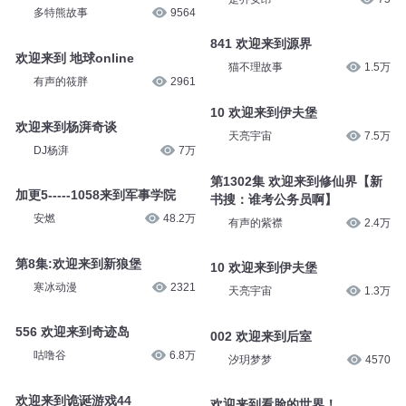
多特熊故事
9564
841 欢迎来到源界
欢迎来到 地球online
猫不理故事
1.5万
有声的筱胖
2961
10 欢迎来到伊夫堡
欢迎来到杨湃奇谈
天亮宇宙
7.5万
DJ杨湃
7万
第1302集 欢迎来到修仙界【新
加更5-----1058来到军事学院
书搜：谁考公务员啊】
安燃
48.2万
有声的紫襟
2.4万
第8集:欢迎来到新狼堡
10 欢迎来到伊夫堡
寒冰动漫
2321
天亮宇宙
1.3万
556 欢迎来到奇迹岛
002 欢迎来到后室
咕噜谷
6.8万
汐玥梦梦
4570
欢迎来到诡诞游戏44
欢迎来到看脸的世界！