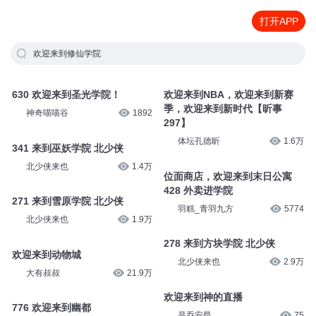
打开APP
欢迎来到修仙学院
630 欢迎来到圣光学院！
欢迎来到NBA，欢迎来到新赛
季，欢迎来到新时代【昕事
神奇喵喵谷
1892
297】
体坛孔德昕
1.6万
341 来到巫妖学院 北少侠
北少侠来也
1.4万
位面商店，欢迎来到末日公寓
428 外卖进学院
271 来到雪原学院 北少侠
羽糕_青羽九方
5774
北少侠来也
1.9万
278 来到方块学院 北少侠
欢迎来到动物城
北少侠来也
2.9万
大有叔叔
21.9万
欢迎来到神的直播
776 欢迎来到幽都
是乔安昂
75