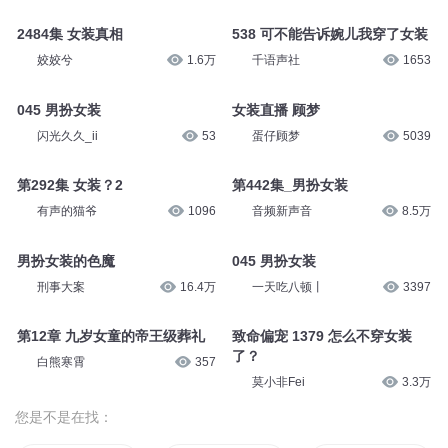
2484集 女装真相
538 可不能告诉婉儿我穿了女装
姣姣兮
1.6万
千语声社
1653
045 男扮女装
女装直播 顾梦
闪光久久_ii
53
蛋仔顾梦
5039
第292集 女装？2
第442集_男扮女装
有声的猫爷
1096
音频新声音
8.5万
男扮女装的色魔
045 男扮女装
刑事大案
16.4万
一天吃八顿丨
3397
第12章 九岁女童的帝王级葬礼
致命偏宠 1379 怎么不穿女装
了？
白熊寒霄
357
莫小非Fei
3.3万
您是不是在找：