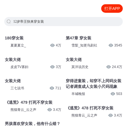
打开APP
12岁帝王快来穿女装
180穿女装
第47章 穿女装
夏夏夏立_
4万
雪梨_知更鸟剧社
3545
女装大佬
女装大佬
皮皮TV寡妇
3万
莫洋说历史
24.4万
女装大佬
穿得进童装，却穿不上同码女装
记者调查成人女装小尺码现象
三七说书
711
羊城晚报
503
《逃荒》479 打死不穿女装
《逃荒》478 打死不穿女装
熊猫青云_云之声
3.4万
熊猫青云_云之声
3.4万
男孩喜欢穿女装，他有什么错？