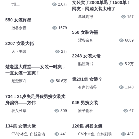
女装卖了2000单退了1500单！
t博士
2.6万
网友：网购女装太难了
羊城晚报
157
550 女装许墨
涩谷余音
1579
550 女装许墨
涩谷余音
6089
2207 女装大佬
天下书盟
2万
2248 女装大佬
酷匠听书
5.2万
楚老湿大课堂——女装一时爽，
一直女装一直爽！
第291集 女装？
是楚漓吖
50.6万
有声的猫爷
1143
734：21岁失足男孩男扮女装卖
身骗钱——方伟
045 男扮女装
坟头长草
309
猴子剧社
67
134集 女装大佬
120集 男扮女装
CV小木鱼_白鲸剧场
441
CV小木鱼_白鲸剧场
487