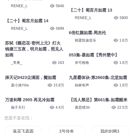
RENEE_L
5846
【二十】蜀宫月如霜 13
RENEE_L
5800
【二十】蜀宫月如霜 14
RENEE_L
5899
6倍红颜如霜-周杰伦
朝霆悦迪音乐
1.6万
苏轼《蝶恋花·密州上元》灯火
钱塘三五夜，明月如霜，照见人
如画
053集-聂如霜【秀外慧中】
_李奥_
163
米可格格
1.6万
择天记0423尘满面，鬓如霜
九星霸体诀-第2860集-北堂如霜
梁小渔Yilia
15.8万
灿林有声
1.8万
万道剑尊 2905 再见冷如霜
【活人禁忌】第661集-如霜醒来
疯子天行
4.4万
慕思维Sir
22.5万
您是不是在找：
落花飞霜霜如血
3号传奇
我的剑网3