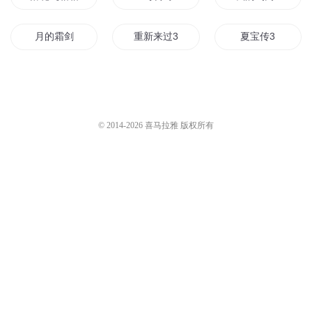
月的霜剑
重新来过3
夏宝传3
霜冷九天
霜笑倾城
霜霜花梦
大道无霜
霜月传说
帝国3人类文明
© 2014-
2026
喜马拉雅 版权所有
星霜之下
千霜帝国
花千骨3
无水成霜
穿成白月光落地成霜
山海如霜
月夜之霜落
恋你一世霜华