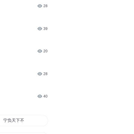
28
39
20
28
40
宁负天下不负卿