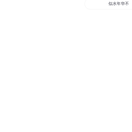
似水年华不
不负卿心
不负重生不
不负仙侠不
宁负王权不
负卿一世烟