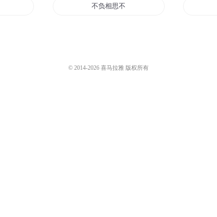
负卿
不负相思不负卿
不负六界不负卿
负卿
一世繁华不负卿
© 2014-
2026
喜马拉雅 版权所有
负卿
君可知卿不负
负卿
不负卿情
花