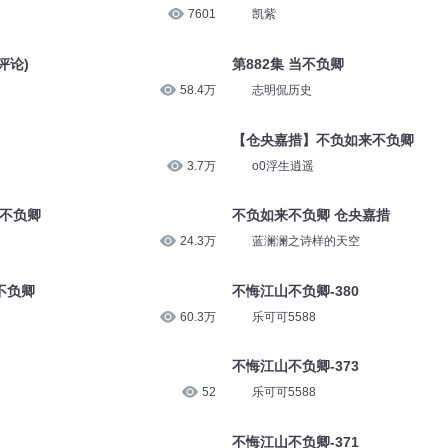
7601
凯紫
评论)
第882集 当不负卿
58.4万
志明侃历史
【仓央嘉措】不负如来不负卿
3.7万
o0浮生逍遥
月不负卿
不负如来不负卿 仓央嘉措
24.3万
蓝澜澜之诗样的天空
来不负卿
不悔江山不负卿-380
60.3万
乐可可5588
不悔江山不负卿-373
52
乐可可5588
不悔江山不负卿-371