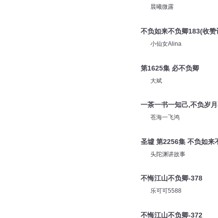
晨曦微露
不负如来不负卿183(收赞
小仙女Alina
第1625集 必不负卿
大斌
一茶一书一知己,不负岁
苍海一飞鸿
圣墟 第2256集 不负如
头陀渊讲故事
不悔江山不负卿-378
乐可可5588
不悔江山不负卿-372