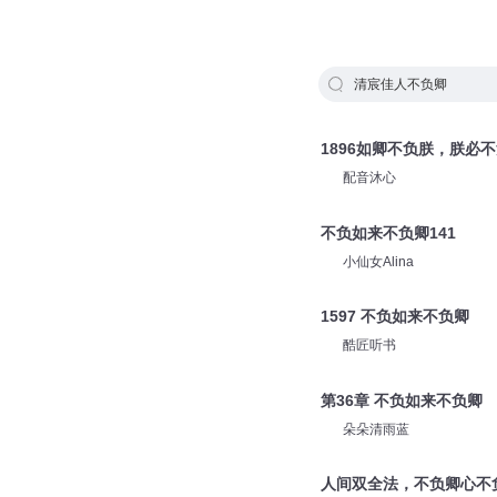
清宸佳人不负卿
1896如卿不负朕，朕必
配音沐心
不负如来不负卿141
小仙女Alina
1597 不负如来不负卿
酷匠听书
第36章 不负如来不负卿
朵朵清雨蓝
人间双全法，不负卿心不