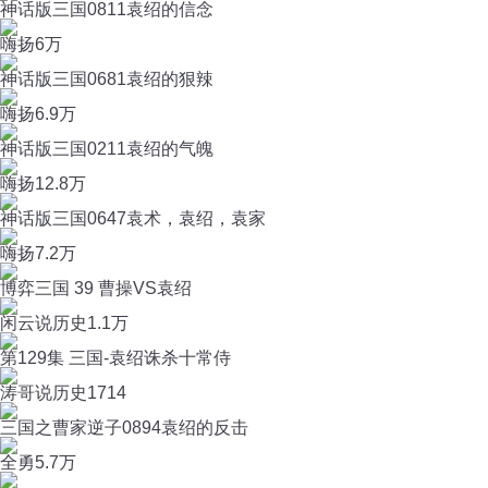
神话版三国0811袁绍的信念
嗨扬
6万
神话版三国0681袁绍的狠辣
嗨扬
6.9万
神话版三国0211袁绍的气魄
嗨扬
12.8万
神话版三国0647袁术，袁绍，袁家
嗨扬
7.2万
博弈三国 39 曹操VS袁绍
闲云说历史
1.1万
第129集 三国-袁绍诛杀十常侍
涛哥说历史
1714
三国之曹家逆子0894袁绍的反击
全勇
5.7万