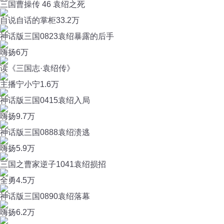
三国曹操传 46 袁绍之死
自说自话的掌柜
33.2万
神话版三国0823袁绍暴露的后手
嗨扬
6万
读《三国志·袁绍传》
主播宁小宁
1.6万
神话版三国0415袁绍入局
嗨扬
9.7万
神话版三国0888袁绍溃逃
嗨扬
5.9万
三国之曹家逆子1041袁绍损招
全勇
4.5万
神话版三国0890袁绍落幕
嗨扬
6.2万