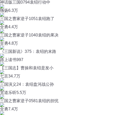
神话版三国0794袁绍行动中
嗨扬
6.3万
三国之曹家逆子1051袁绍跑了
全勇
4.4万
三国之曹家逆子1040袁绍的果决
全勇
4.8万
《三国新说》375：袁绍的末路
路上读书
997
【三国志】曹操和袁绍是发小
七言
34.7万
三国演义24：袁绍盘河战公孙
宽道乐听
5.5万
三国之曹家逆子0581袁绍的担忧
全勇
7.4万