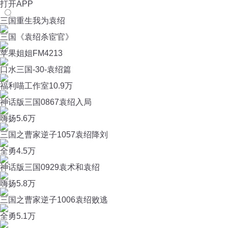
打开APP
三国重生我为袁绍
三国《袁绍杀宦官》
苹果姐姐FM
4213
口水三国-30-袁绍篇
福利喵工作室
10.9万
神话版三国0867袁绍入局
嗨扬
5.6万
三国之曹家逆子1057袁绍降刘
全勇
4.5万
神话版三国0929袁术和袁绍
嗨扬
5.8万
三国之曹家逆子1006袁绍败逃
全勇
5.1万