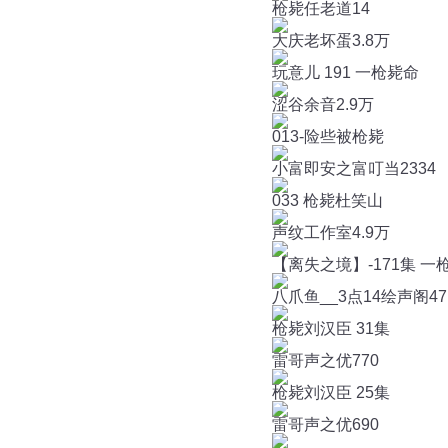
枪毙任老道14
大庆老坏蛋
3.8万
玩意儿 191 一枪毙命
涩谷余音
2.9万
013-险些被枪毙
小富即安之富叮当
2334
033 枪毙杜笑山
声纹工作室
4.9万
【离失之境】-171集 一
八爪鱼__3点14绘声阁
47
枪毙刘汉臣 31集
雷哥声之优
770
枪毙刘汉臣 25集
雷哥声之优
690