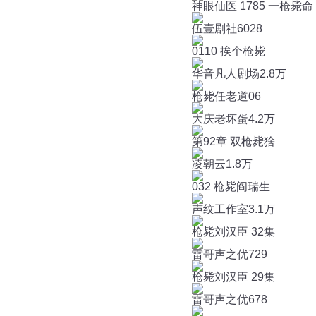
神眼仙医 1785 一枪毙命
伍壹剧社
6028
0110 挨个枪毙
华音凡人剧场
2.8万
枪毙任老道06
大庆老坏蛋
4.2万
第92章 双枪毙猞
凌朝云
1.8万
032 枪毙阎瑞生
声纹工作室
3.1万
枪毙刘汉臣 32集
雷哥声之优
729
枪毙刘汉臣 29集
雷哥声之优
678