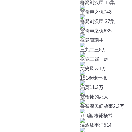
枪毙刘汉臣 16集
雷哥声之优
748
枪毙刘汉臣 27集
雷哥声之优
635
枪毙阎瑞生
三九二三
8万
枪毙三霸一虎
文史风云
1万
151枪毙一批
涵莫
11.2万
被枪毙的死人
鲁智深民间故事
2.2万
799集 枪毙杨常
温酒故事汇
514