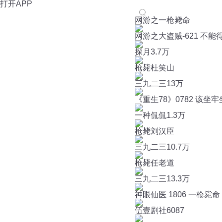
打开APP
网游之一枪毙命
网游之大盗贼-621 不
探月
3.7万
枪毙杜笑山
三九二三
13万
《重生78》0782 该
一种侃侃
1.3万
枪毙刘汉臣
三九二三
10.7万
枪毙任老道
三九二三
13.3万
神眼仙医 1806 一枪毙命
伍壹剧社
6087