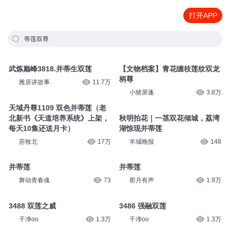
打开APP
蒂莲双尊
武炼巅峰3818.并蒂生双莲
【文物档案】青花缠枝莲纹双龙
柄尊
雅居讲故事
11.7万
小猪屏蓬
3.8万
天域丹尊1109 双色并蒂莲（老
北新书《天道培养系统》上架，
秋明拍花｜一茎双花倾城，荔湾
每天10集还送月卡）
湖惊现并蒂莲
苏牧北
17万
羊城晚报
148
并蒂莲
并蒂莲
舞动青春魂
73
那月有声
1.9万
3488 双莲之威
3486 强融双莲
干净oo
1.3万
干净oo
1.3万