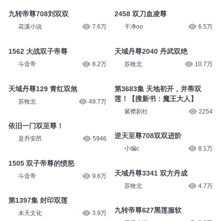
九转帝尊708刘双双
2458 双刀血凌尊
花溪小说
7.6万
干净oo
6.5万
1562 大战双子帝尊
天域丹尊2040 丹武双绝
斗音帝
8.2万
苏牧北
10.7万
天域丹尊129 青红双煞
第3683集 天地初开，并蒂双
莲！【搜新书：魔王大人】
苏牧北
49.7万
紫襟剧社
2254
依旧一门双至尊！
逆天至尊708双双进阶
是乔安昂
5946
小编c
8.1万
1505 双子帝尊的愤怒
天域丹尊3341 双方丹成
斗音帝
9.6万
苏牧北
4.7万
第1397集 封印双莲
九转帝尊627黑莲服软
未天文化
3.9万