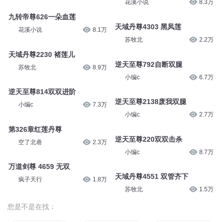
花溪小说
8.3万
九转帝尊626一朵血莲
天域丹尊4303 黑凤莲
花溪小说
8.1万
苏牧北
2.2万
天域丹尊2230 褚莲儿
逆天至尊792自断双腿
苏牧北
8.9万
小编c
6.7万
逆天至尊814双双进阶
逆天至尊2138废我双腿
小编c
7.3万
小编c
2.7万
第326章红莲丹尊
逆天至尊220双双击杀
空了北巷
2.3万
小编c
8.7万
万道剑尊 4659 无双
天域丹尊4551 双管齐下
疯子天行
1.8万
苏牧北
1.5万
您是不是在找：