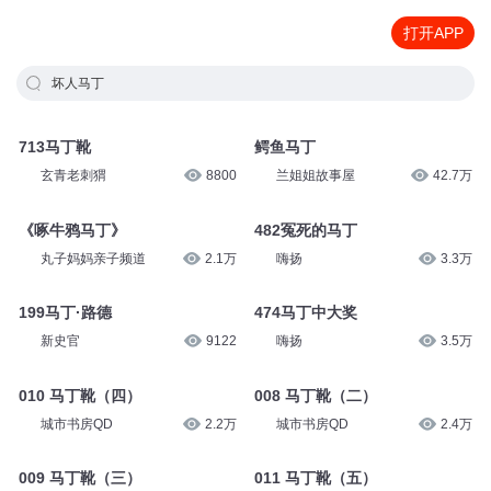
打开APP
坏人马丁
713马丁靴
鳄鱼马丁
玄青老刺猬
8800
兰姐姐故事屋
42.7万
《啄牛鸦马丁》
482冤死的马丁
丸子妈妈亲子频道
2.1万
嗨扬
3.3万
199马丁·路德
474马丁中大奖
新史官
9122
嗨扬
3.5万
010 马丁靴（四）
008 马丁靴（二）
城市书房QD
2.2万
城市书房QD
2.4万
009 马丁靴（三）
011 马丁靴（五）