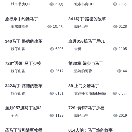
城市书房QD
2.3万
城市书房QD
2.3万
旅行杀手约翰马丁
341马丁·路德的改革
晓东讲故事
10.7万
靓仔山雀
6128
340马丁·路德的改革
血月056脏马丁尼01
靓仔山雀
6306
全勇
1105
728“诱饵”马丁少校
第30章 阔少与马丁
靓仔山雀
2617
温婉的阿蓉
44
342马丁·路德的改革
89.上门女婿马丁
靓仔山雀
6131
霓达播客NidaMedia
6.5万
血月057脏马丁尼02
729“诱饵”马丁少校
全勇
1129
靓仔山雀
2619
圣马丁节和随军牧师
014人呐：马丁焕的故事