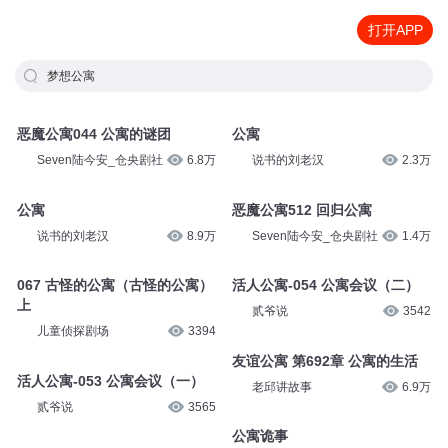
打开APP
梦想公寓
恶魔公寓044 公寓的谜团
公寓
Seven陆今安_仓央剧社
6.8万
说书的刘老汉
2.3万
公寓
恶魔公寓512 回归公寓
说书的刘老汉
8.9万
Seven陆今安_仓央剧社
1.4万
067 古怪的公寓（古怪的公寓）
活人公寓-054 公寓会议（二）
上
贰爷说
3542
儿童侦探剧场
3394
友谊公寓 第692章 公寓的生活
活人公寓-053 公寓会议（一）
老邱讲故事
6.9万
贰爷说
3565
公寓诡事