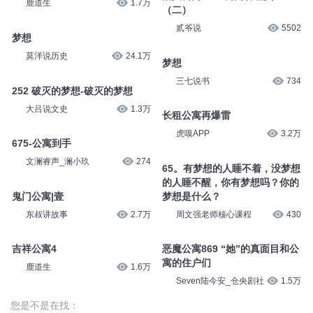
鹿道生
1.7万
（二）
贰爷说
5502
梦想
莫洋说历史
24.1万
梦想
三七说书
734
252 破灭的梦想-破灭的梦想
大吕说文史
1.3万
长租公寓再爆雷
虎嗅APP
3.2万
675-公寓到手
文澜睿声_澜小玖
274
65。有梦想的人睡不着，没梦想
的人睡不醒，你有梦想吗？你的
鬼门公寓|壹
梦想是什么？
东叔讲故事
2.7万
周文强老师核心课程
430
吉祥公寓4
恶魔公寓869 “她”的真面目和公
寓的住户们
鹿道生
1.6万
Seven陆今安_仓央剧社
1.5万
您是不是在找：