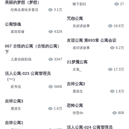
美丽的梦想（梦想）
猴子剧社
27
经典名著绘本童话
3.1万
咒怨公寓
公寓惊魂
东叔讲故事
16.6万
慕容双修
4329
友谊公寓 第693章 公寓会议
067 古怪的公寓（古怪的公寓）
老邱讲故事
6.2万
下
儿童侦探剧场
3347
21梦魇公寓
水鬼_
17.3万
活人公寓-023 公寓管理员
（一）
吉祥公寓2
贰爷说
5606
鹿道生
1.6万
吉祥公寓3
恐怖公寓
鹿道生
1.6万
张晋ds
808
吉祥公寓1
活人公寓-024 公寓管理员