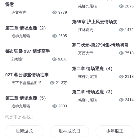
得意
彧柳九尾猫
2876
译文有声
9779
第55章 沪上风云情场变
第二章 情场逐鹿（2）
江林说史
1472
彧柳九尾猫
2605
寒门状元-第2794集-情场初哥
都市狂枭 937 情场高手
万历大帝
7518
幻樱空
9.6万
第二章 情场逐鹿（4）
027 蒋公那些情场往事
彧柳九尾猫
2118
天下书盟精品图书
21.3万
第二章 情场逐鹿（3）
第二章 情场逐鹿（5）
彧柳九尾猫
2414
彧柳九尾猫
2003
您是不是在找：
股海游龙
股神成长日记
少年股王