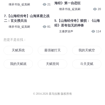
海经》第一自恋狂
继承书场_碇真嗣
21
继承书场_碇真嗣
20
7.【山海经传奇】山海涿鹿之战
二：玄女授兵法
5.【山海经传奇】狻猊：《山海
经》若有似无的神兽
继承书场_碇真嗣
81
主播梦游声
114
您是不是在找：
天赋系统
最强被打天赋
我的天赋空间
我的天赋就是重生
天赋世间
斗天灵赋
天赋大道
仙武长生赋
天赋修真者
末世天赋系统
战神天赋
为魔赋之上古情歌
© 2014-
2026
喜马拉雅 版权所有
超凡赋能师
赋剑倾天下
天赋无双