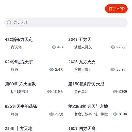
打开APP
方天之境
422斩杀方天定
2347 五方天
肖璞韬
424
演播人骨头
27.7万
624求助方天宇
2625 九方天火
嗨扬
2.4万
演播人骨头
25.8万
第80章 方天画戟
第156集剑斩方天成
玥明珠书社
10.8万
墨夜星河
3039
625方天宇的选择
第2368章 方天与方地
嗨扬
2.3万
老唐讲故事_优一剧社
8198
2348 十方天地
1657 四方天庭