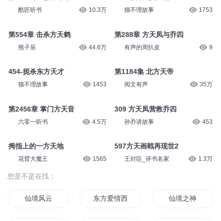
酷匠听书
10.3万
猫不理故事
1753
第554章 击杀方天鹤
第288章 方天凤与乔四
熊子辰
44.6万
有声的周扒皮
9
454-扼杀东方天才
第1184集 北方天帝
猫不理故事
1453
阅文有声
35万
第2456章 掌门方天音
309 方天凤营救乔四
六零一听书
4.5万
孙乔讲故事
453
拇指上的一方天地
597方天画戟再现世2
花臂大魔王
1565
王封臣_评书名家
1.3万
您是不是在找：
仙境风云
东方爱情西方白
仙境之神