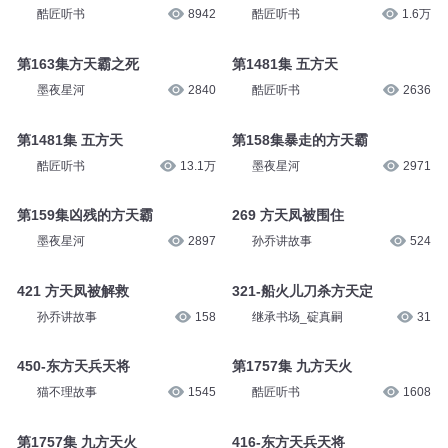
酷匠听书
8942
酷匠听书
1.6万
第163集方天霸之死
第1481集 五方天
墨夜星河
2840
酷匠听书
2636
第1481集 五方天
第158集暴走的方天霸
酷匠听书
13.1万
墨夜星河
2971
第159集凶残的方天霸
269 方天凤被围住
墨夜星河
2897
孙乔讲故事
524
421 方天凤被解救
321-船火儿刀杀方天定
孙乔讲故事
158
继承书场_碇真嗣
31
450-东方天兵天将
第1757集 九方天火
猫不理故事
1545
酷匠听书
1608
第1757集 九方天火
416-东方天兵天将