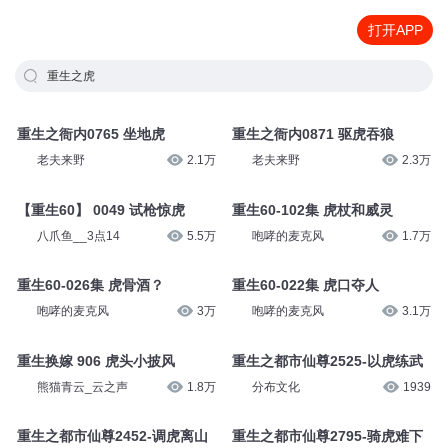
打开APP
重生之虎
重生之衙内0765 坐地虎
重生之衙内0871 驱虎吞狼
老夫来野
2.1万
老夫来野
2.3万
【重生60】 0049 试枪惊虎
重生60-102集 虎杖和威灵
八爪鱼__3点14
5.5万
咆哮的麦克风
1.7万
重生60-026集 虎骨酒？
重生60-022集 虎口夺人
咆哮的麦克风
3万
咆哮的麦克风
3.1万
重生换嫁 906 虎头小披风
重生之都市仙尊2525-以虎练武