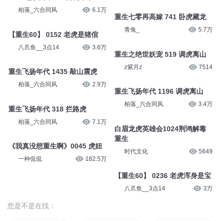
如虎
飞鸟袅袅
1911
橙子很调皮
973
《重生78》0059 这是拦路虎啊
《重生78》0580 三十如狼四十
一种侃侃
10.4万
如虎
一种侃侃
2.6万
重生飞扬年代 484 骑虎难下
柏落_六合同风
6.1万
重生七零再高嫁 741 卧虎藏龙
青兔_
5.7万
【重生60】 0152 老虎是猪倌
八爪鱼__3点14
3.6万
重生之绝世妖宠 519 调虎离山
z紫月z
7514
重生飞扬年代 1435 敲山震虎
柏落_六合同风
2.9万
重生飞扬年代 1196 调虎离山
柏落_六合同风
3.4万
重生飞扬年代 318 拦路虎