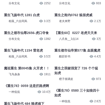
熊猫青云_云之声
1.8万
分布文化
1939
重生之都市仙尊2452-调虎离山
重生之都市仙尊2795-骑虎难下
分布文化
2252
分布文化
933
重生飞扬年代 1281 白虎
重生之衙内0762 狐假虎威
柏落_六合同风
3.3万
老夫来野
2.1万
重生之都市仙尊2656-虎口夺食
【重生60】 0227 老虎天天来
分布文化
1392
八爪鱼__3点14
3万
重生飞扬年代 1154 雷老虎
重生都市仙帝第577集 血眼魔虎
柏落_六合同风
3.5万
酷匠听书
4.4万
魔祖重生 第0045集 火牙虎！！
重生之我被强宠了 726 个个猛