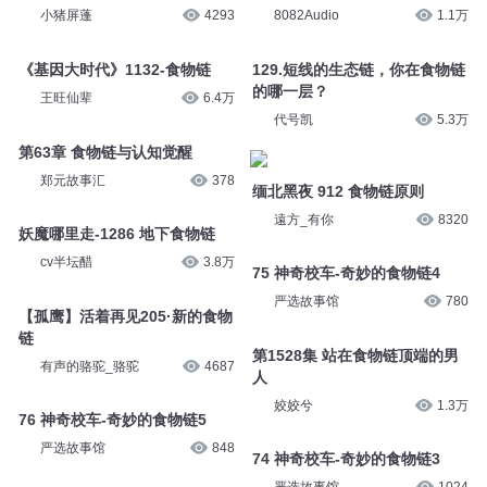
小猪屏蓬
4293
8082Audio
1.1万
《基因大时代》1132-食物链
129.短线的生态链，你在食物链
的哪一层？
王旺仙辈
6.4万
代号凯
5.3万
第63章 食物链与认知觉醒
郑元故事汇
378
缅北黑夜 912 食物链原则
遠方_有你
8320
妖魔哪里走-1286 地下食物链
cv半坛醋
3.8万
75 神奇校车-奇妙的食物链4
严选故事馆
780
【孤鹰】活着再见205·新的食物
链
第1528集 站在食物链顶端的男
有声的骆驼_骆驼
4687
人
姣姣兮
1.3万
76 神奇校车-奇妙的食物链5
严选故事馆
848
74 神奇校车-奇妙的食物链3