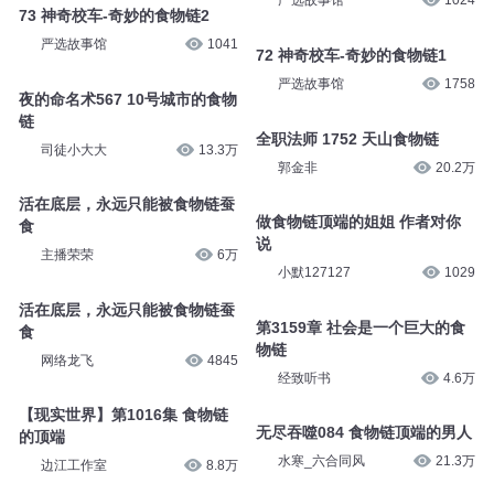
严选故事馆
1024
73 神奇校车-奇妙的食物链2
严选故事馆
1041
72 神奇校车-奇妙的食物链1
严选故事馆
1758
夜的命名术567 10号城市的食物
链
全职法师 1752 天山食物链
司徒小大大
13.3万
郭金非
20.2万
活在底层，永远只能被食物链蚕
做食物链顶端的姐姐 作者对你
食
说
主播荣荣
6万
小默127127
1029
活在底层，永远只能被食物链蚕
第3159章 社会是一个巨大的食
食
物链
网络龙飞
4845
经致听书
4.6万
【现实世界】第1016集 食物链
无尽吞噬084 食物链顶端的男人
的顶端
水寒_六合同风
21.3万
边江工作室
8.8万