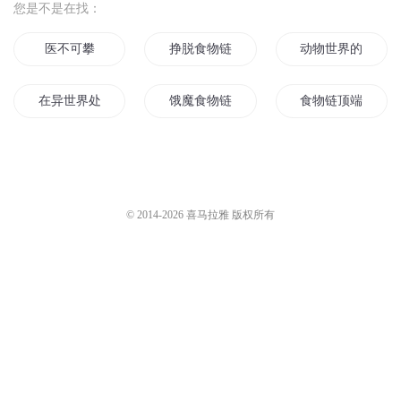
您是不是在找：
医不可攀
挣脱食物链
动物世界的食物链
在异世界处于食物链最顶端
饿魔食物链
食物链顶端的忍者
法国足球崛起的攀登者
一拳轰爆食物链
攀登极境
攀登与世界
食物链之破茧之蝶
星空之链
© 2014-
2026
喜马拉雅 版权所有
重回食物链顶点
站在食物链顶端的男人
我是站在食物链顶
食物链顶端的无冕之王
火影之天神链
登顶食物链
高不可攀
攀上美女市长