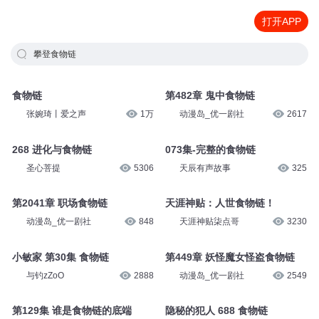
打开APP
攀登食物链
食物链
第482章 鬼中食物链
张婉琦丨爱之声
1万
动漫岛_优一剧社
2617
268 进化与食物链
073集-完整的食物链
圣心菩提
5306
天辰有声故事
325
第2041章 职场食物链
天涯神贴：人世食物链！
动漫岛_优一剧社
848
天涯神贴柒点哥
3230
小敏家 第30集 食物链
第449章 妖怪魔女怪盗食物链
与钓zZoO
2888
动漫岛_优一剧社
2549
第129集 谁是食物链的底端
隐秘的犯人 688 食物链